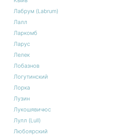
Кыйв
Лабрум (Labrum)
Лалл
Ларкомб
Ларус
Лелек
Лобазнов
Логутинский
Лорка
Лузин
Лукошявичюс
Лулл (Lull)
Любоярский