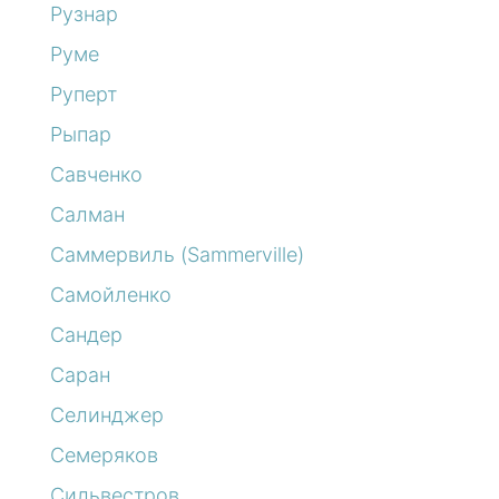
Рузнар
Руме
Руперт
Рыпар
Савченко
Салман
Саммервиль (Sammerville)
Самойленко
Сандер
Саран
Селинджер
Семеряков
Сильвестров