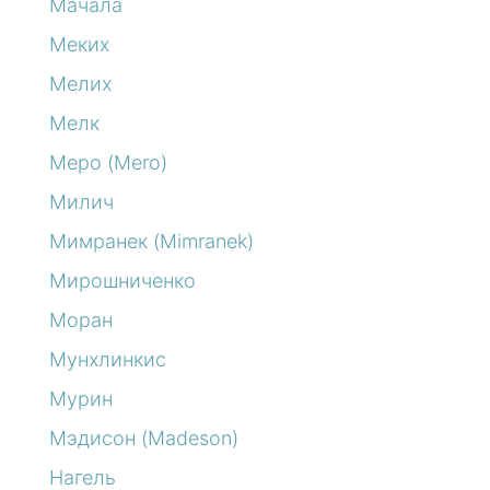
Мачала
Меких
Мелих
Мелк
Меро (Mero)
Милич
Мимранек (Mimranek)
Мирошниченко
Моран
Мунхлинкис
Мурин
Мэдисон (Madeson)
Нагель