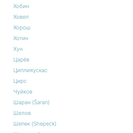
Хобин
Ховел
Хорош
Хотин
Хун
Царёв
Циплияускас
Цирс
Чуйков
Шаран (Šaran)
Шелов
Шепек (Shepeck)