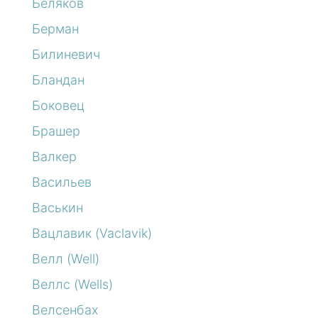
Беляков
Берман
Билиневич
Бландан
Боковец
Брашер
Валкер
Васильев
Васькин
Вацлавик (Vaclavik)
Велл (Well)
Веллс (Wells)
Велсенбах