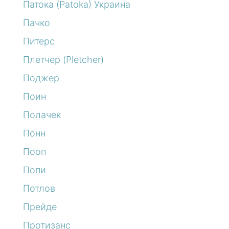
Патока (Patoka) Украина
Пачко
Питерс
Плетчер (Pletcher)
Поджер
Поин
Полачек
Понн
Пооп
Попи
Потлов
Прейде
Протизанс