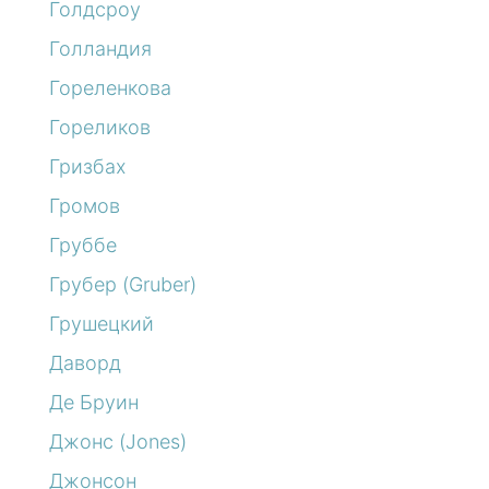
Голдсроу
Голландия
Гореленкова
Гореликов
Гризбах
Громов
Груббе
Грубер (Gruber)
Грушецкий
Даворд
Де Бруин
Джонс (Jones)
Джонсон