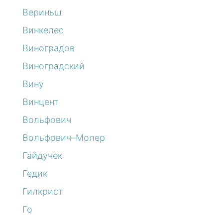
Вериньш
Винкелес
Виноградов
Виноградский
Вину
Винцент
Вольфович
Вольфович–Молер
Гайдучек
Гедик
Гилкрист
Го