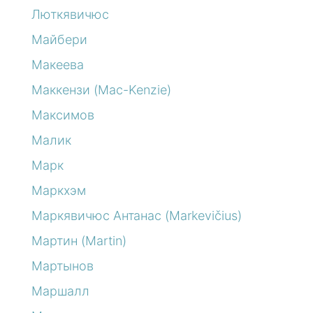
Люткявичюс
Майбери
Макеева
Маккензи (Mac-Kenzie)
Максимов
Малик
Марк
Маркхэм
Маркявичюс Антанас (Markevičius)
Мартин (Martin)
Мартынов
Маршалл