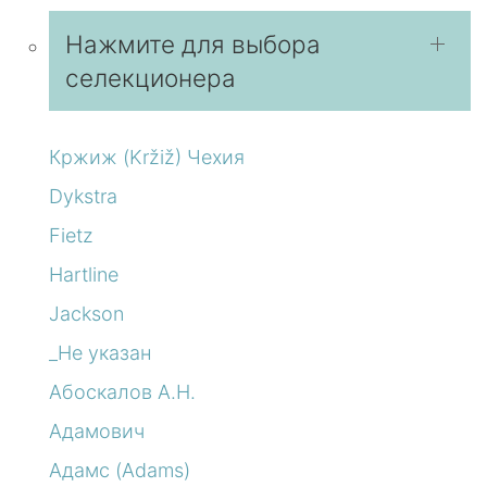
Нажмите для выбора
селекционера
Кржиж (Kržiž) Чехия
Dykstra
Fietz
Hartline
Jackson
_Не указан
Абоскалов А.Н.
Адамович
Адамс (Adams)