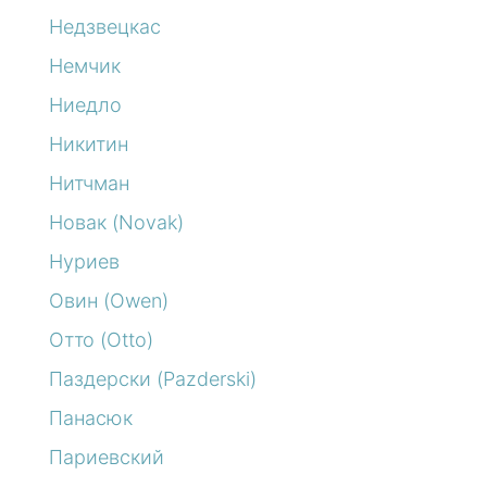
Недзвецкас
Немчик
Ниедло
Никитин
Нитчман
Новак (Novak)
Нуриев
Овин (Owen)
Отто (Otto)
Паздерски (Pazderski)
Панасюк
Париевский