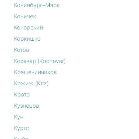
Конинбург–Марк
Коничек
Конорский
Коркишко
Котов
Кохевар (Kochevar)
Крашенинников
Кржиж (Kriz)
Крото
Кузнецов
Кун
Куртс