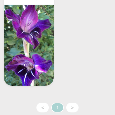
<
1
>