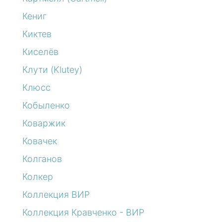
Кениг
Киктев
Киселёв
Клути (Klutey)
Клюсс
Кобыленко
Коваржик
Ковачек
Колганов
Колкер
Коллекция ВИР
Коллекция Кравченко - ВИР