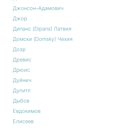
Джонсон–Адамович
Джор
Дипанс (Dipans) Латвия
Домски (Domsky) Чехия
Доэр
Древис
Дрюис
Дуйнич
Дулитл
Дыбов
Евдокимов
Елисеев