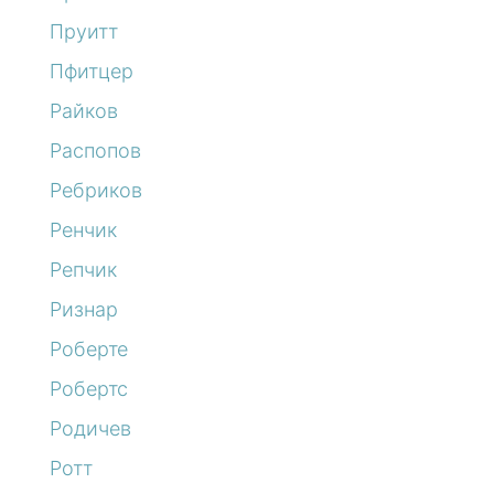
Пруитт
Пфитцер
Райков
Распопов
Ребриков
Ренчик
Репчик
Ризнар
Роберте
Робертс
Родичев
Ротт