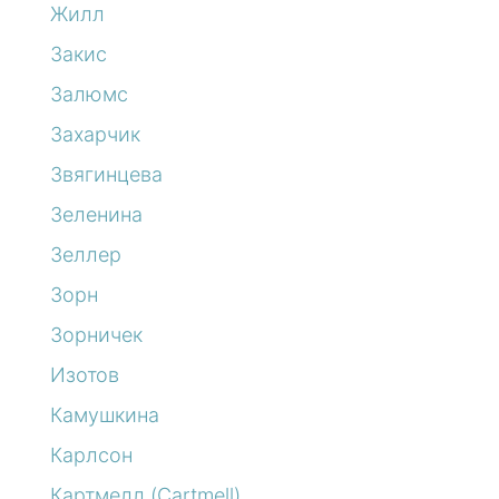
Жилл
Закис
Залюмс
Захарчик
Звягинцева
Зеленина
Зеллер
Зорн
Зорничек
Изотов
Камушкина
Карлсон
Картмелл (Cartmell)