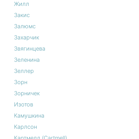
Жилл
Закис
Залюмс
Захарчик
Звягинцева
Зеленина
Зеллер
Зорн
Зорничек
Изотов
Камушкина
Карлсон
Картмелл (Cartmell)