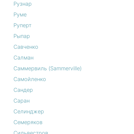
Рузнар
Руме
Руперт
Рыпар
Савченко
Салман
Саммервиль (Sammerville)
Самойленко
Сандер
Саран
Селинджер
Семеряков
Сильвестров