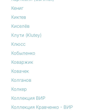
Кениг
Киктев
Киселёв
Клути (Klutey)
Клюсс
Кобыленко
Коваржик
Ковачек
Колганов
Колкер
Коллекция ВИР
Коллекция Кравченко - ВИР