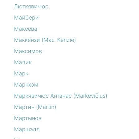
Люткявичюс
Майбери
Макеева
Маккензи (Mac-Kenzie)
Максимов
Малик
Марк
Маркхэм
Маркявичюс Антанас (Markevičius)
Мартин (Martin)
Мартынов
Маршалл