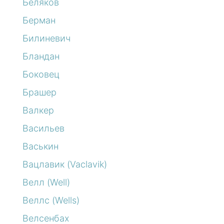
Беляков
Берман
Билиневич
Бландан
Боковец
Брашер
Валкер
Васильев
Васькин
Вацлавик (Vaclavik)
Велл (Well)
Веллс (Wells)
Велсенбах