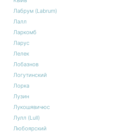
Кыйв
Лабрум (Labrum)
Лалл
Ларкомб
Ларус
Лелек
Лобазнов
Логутинский
Лорка
Лузин
Лукошявичюс
Лулл (Lull)
Любоярский