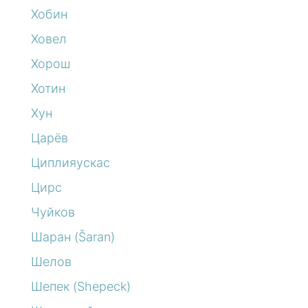
Хобин
Ховел
Хорош
Хотин
Хун
Царёв
Циплияускас
Цирс
Чуйков
Шаран (Šaran)
Шелов
Шепек (Shepeck)