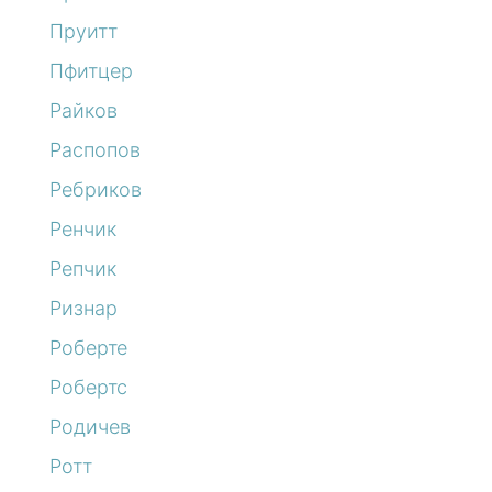
Пруитт
Пфитцер
Райков
Распопов
Ребриков
Ренчик
Репчик
Ризнар
Роберте
Робертс
Родичев
Ротт