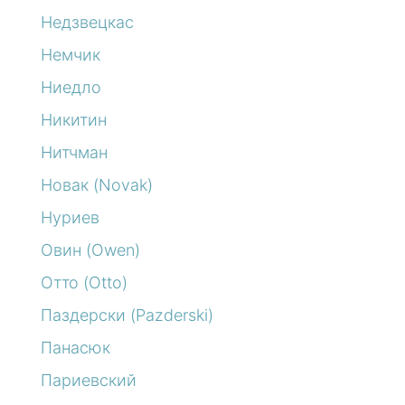
Недзвецкас
Немчик
Ниедло
Никитин
Нитчман
Новак (Novak)
Нуриев
Овин (Owen)
Отто (Otto)
Паздерски (Pazderski)
Панасюк
Париевский