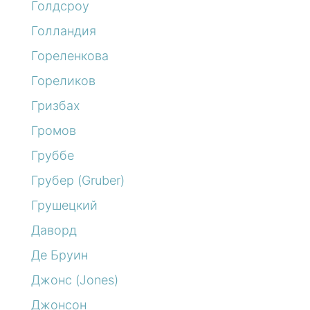
Голдсроу
Голландия
Гореленкова
Гореликов
Гризбах
Громов
Груббе
Грубер (Gruber)
Грушецкий
Даворд
Де Бруин
Джонс (Jones)
Джонсон