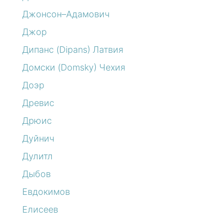
Джонсон–Адамович
Джор
Дипанс (Dipans) Латвия
Домски (Domsky) Чехия
Доэр
Древис
Дрюис
Дуйнич
Дулитл
Дыбов
Евдокимов
Елисеев