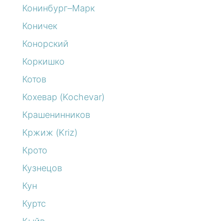
Конинбург–Марк
Коничек
Конорский
Коркишко
Котов
Кохевар (Kochevar)
Крашенинников
Кржиж (Kriz)
Крото
Кузнецов
Кун
Куртс