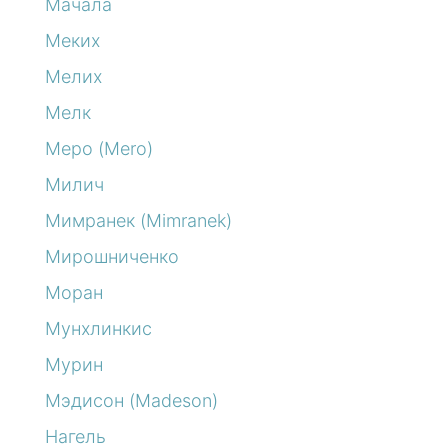
Мачала
Меких
Мелих
Мелк
Меро (Mero)
Милич
Мимранек (Mimranek)
Мирошниченко
Моран
Мунхлинкис
Мурин
Мэдисон (Madeson)
Нагель