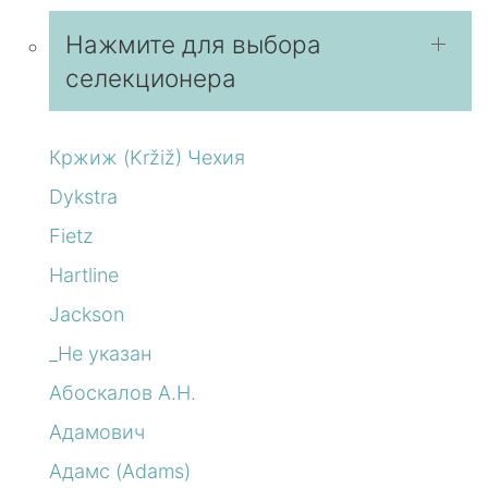
Нажмите для выбора
селекционера
Кржиж (Kržiž) Чехия
Dykstra
Fietz
Hartline
Jackson
_Не указан
Абоскалов А.Н.
Адамович
Адамс (Adams)