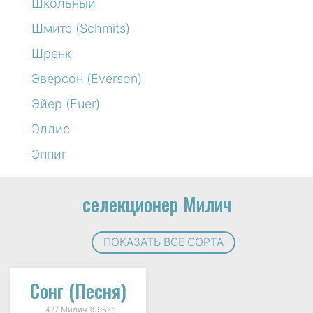
Школьный
Шмитс (Schmits)
Шренк
Эверсон (Everson)
Эйер (Euer)
Эллис
Эппиг
селекционер Милич
ПОКАЗАТЬ ВСЕ СОРТА
Сонг (Песня)
477 Милич 1995?г.