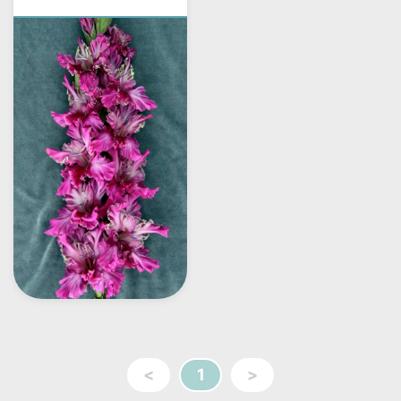
<
1
>