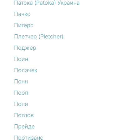
Патока (Patoka) Украина
Пачко
Питерс
Плетчер (Pletcher)
Поджер
Поин
Полачек
Понн
Пооп
Попи
Потлов
Прейде
Протизанс