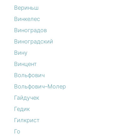
Вериньш
Винкелес
Виноградов
Виноградский
Вину
Винцент
Вольфович
Вольфович–Молер
Гайдучек
Гедик
Гилкрист
Го