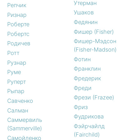
Утерман
Репчик
Ушаков
Ризнар
Федянин
Роберте
Фишер (Fisher)
Робертс
Фишер-Мэдсон
Родичев
(Fisher-Madson)
Ротт
Фотин
Рузнар
Франклин
Руме
Фредерик
Руперт
Фреди
Рыпар
Фрези (Frazee)
Савченко
Фриз
Салман
Фудрикова
Саммервиль
Фэйрчайлд
(Sammerville)
(Fairchild)
Самойленко