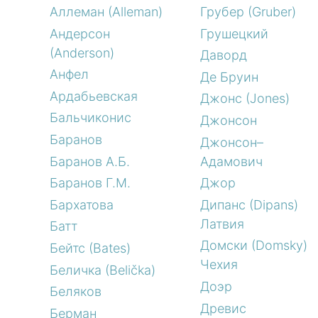
Аллеман (Alleman)
Грубер (Gruber)
Андерсон
Грушецкий
(Anderson)
Даворд
Анфел
Де Бруин
Ардабьевская
Джонс (Jones)
Бальчиконис
Джонсон
Баранов
Джонсон–
Баранов А.Б.
Адамович
Баранов Г.М.
Джор
Бархатова
Дипанс (Dipans)
Латвия
Батт
Домски (Domsky)
Бейтс (Bates)
Чехия
Беличка (Belička)
Доэр
Беляков
Древис
Берман