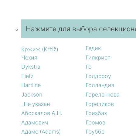
Нажмите для выбора селекцион
Гедик
Кржиж (Kržiž)
Чехия
Гилкрист
Dykstra
Го
Fietz
Голдсроу
Hartline
Голландия
Jackson
Гореленкова
_Не указан
Гореликов
Абоскалов А.Н.
Гризбах
Адамович
Громов
Адамс (Adams)
Груббе