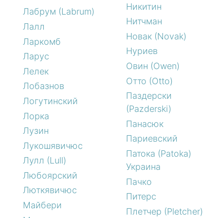
Никитин
Лабрум (Labrum)
Нитчман
Лалл
Новак (Novak)
Ларкомб
Нуриев
Ларус
Овин (Owen)
Лелек
Отто (Otto)
Лобазнов
Паздерски
Логутинский
(Pazderski)
Лорка
Панасюк
Лузин
Париевский
Лукошявичюс
Патока (Patoka)
Лулл (Lull)
Украина
Любоярский
Пачко
Люткявичюс
Питерс
Майбери
Плетчер (Pletcher)