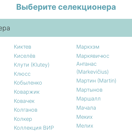
Выберите селекционера
ера
Киктев
Маркхэм
Киселёв
Маркявичюс
Антанас
Клути (Klutey)
(Markevičius)
Клюсс
Мартин (Martin)
Кобыленко
Мартынов
Коваржик
Маршалл
Ковачек
Мачала
Колганов
Меких
Колкер
Мелих
Коллекция ВИР