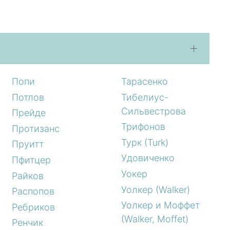
Попи
Тарасенко
Потлов
Тибелиус-
Сильвестрова
Прейде
Трифонов
Протизанс
Турк (Turk)
Пруитт
Удовиченко
Пфитцер
Уокер
Райков
Уолкер (Walker)
Распопов
Уолкер и Моффет
Ребриков
(Walker, Moffet)
Ренчик