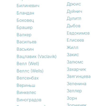
Дрюис
Билиневич
Дуйнич
Бландан
Дулитл
Боковец
Дыбов
Брашер
Евдокимов
Валкер
Елисеев
Васильев
Жилл
Васькин
Закис
Вацлавик (Vaclavik)
Залюмс
Велл (Well)
Захарчик
Веллс (Wells)
Звягинцева
Велсенбах
Зеленина
Вериньш
Зеллер
Винкелес
Зорн
Виноградов
Зорничек