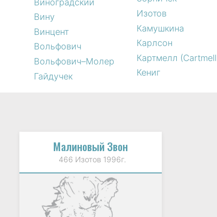
Виноградский
Изотов
Вину
Камушкина
Винцент
Карлсон
Вольфович
Картмелл (Cartmell
Вольфович–Молер
Кениг
Гайдучек
Малиновый Звон
466 Изотов 1996г.