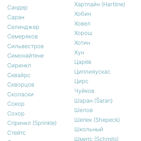
Хартлайн (Hartline)
Сандер
Хобин
Саран
Ховел
Селинджер
Хорош
Семеряков
Хотин
Сильвестров
Хун
Симонайтене
Царёв
Сиринкл
Циплияускас
Сквайрс
Цирс
Скворцов
Чуйков
Сколаски
Шаран (Šaran)
Сокор
Шелов
Сохор
Шепек (Shepeck)
Спринкл (Sprinkle)
Школьный
Стейтс
Шмитс (Schmits)