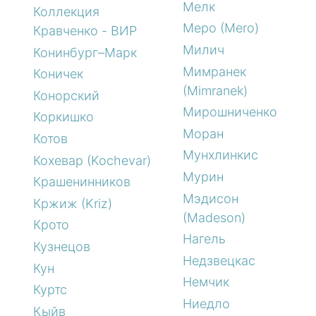
Мелк
Коллекция
Меро (Mero)
Кравченко - ВИР
Милич
Конинбург–Марк
Мимранек
Коничек
(Mimranek)
Конорский
Мирошниченко
Коркишко
Моран
Котов
Мунхлинкис
Кохевар (Kochevar)
Мурин
Крашенинников
Мэдисон
Кржиж (Kriz)
(Madeson)
Крото
Нагель
Кузнецов
Недзвецкас
Кун
Немчик
Куртс
Ниедло
Кыйв