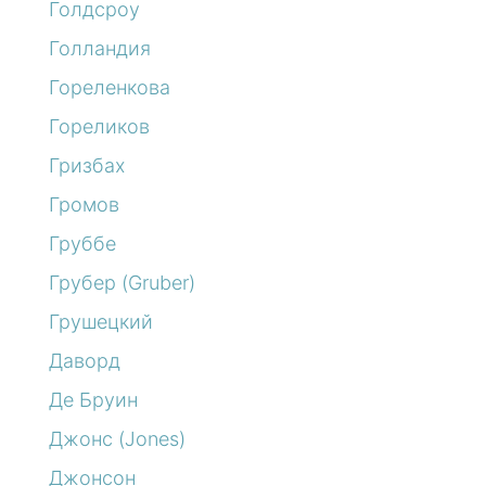
Голдсроу
Голландия
Гореленкова
Гореликов
Гризбах
Громов
Груббе
Грубер (Gruber)
Грушецкий
Даворд
Де Бруин
Джонс (Jones)
Джонсон