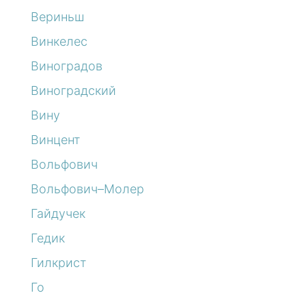
Вериньш
Винкелес
Виноградов
Виноградский
Вину
Винцент
Вольфович
Вольфович–Молер
Гайдучек
Гедик
Гилкрист
Го