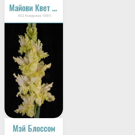
Майови Квет (Майский Цвет)
402 Коваржик 1991г.
Мэй Блоссом