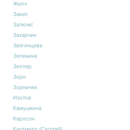
Жилл
Закис
Залюмс
Захарчик
Звягинцева
Зеленина
Зеллер
Зорн
Зорничек
Изотов
Камушкина
Карлсон
Картмелл (Cartmell)