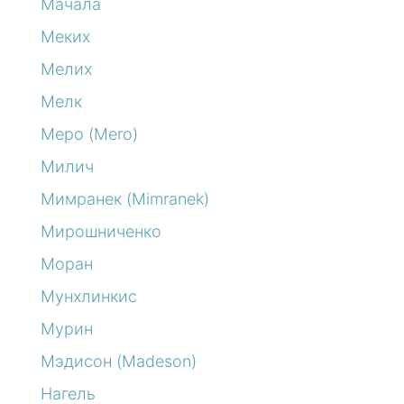
Мачала
Меких
Мелих
Мелк
Меро (Mero)
Милич
Мимранек (Mimranek)
Мирошниченко
Моран
Мунхлинкис
Мурин
Мэдисон (Madeson)
Нагель