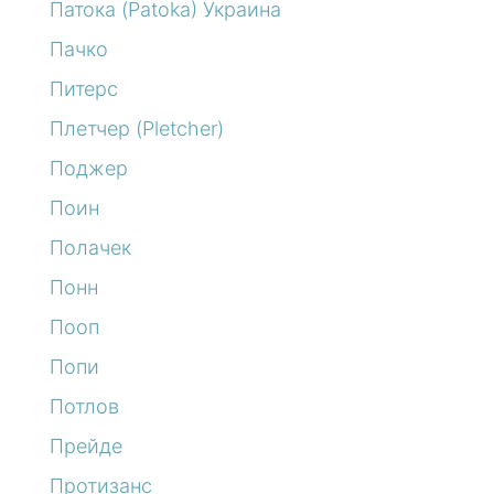
Патока (Patoka) Украина
Пачко
Питерс
Плетчер (Pletcher)
Поджер
Поин
Полачек
Понн
Пооп
Попи
Потлов
Прейде
Протизанс