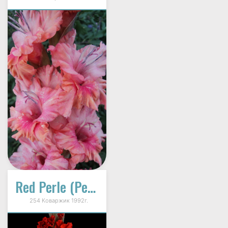
Red Perle (Ред Перл, Красная Жемчужина)
254 Коваржик 1992г.