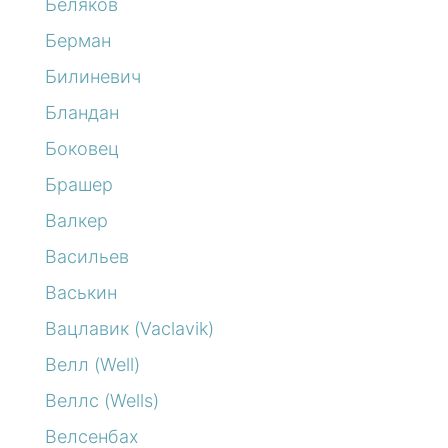
Беляков
Берман
Билиневич
Бландан
Боковец
Брашер
Валкер
Васильев
Васькин
Вацлавик (Vaclavik)
Велл (Well)
Веллс (Wells)
Велсенбах