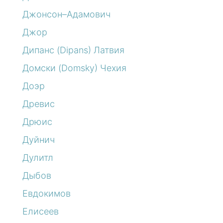
Джонсон–Адамович
Джор
Дипанс (Dipans) Латвия
Домски (Domsky) Чехия
Доэр
Древис
Дрюис
Дуйнич
Дулитл
Дыбов
Евдокимов
Елисеев