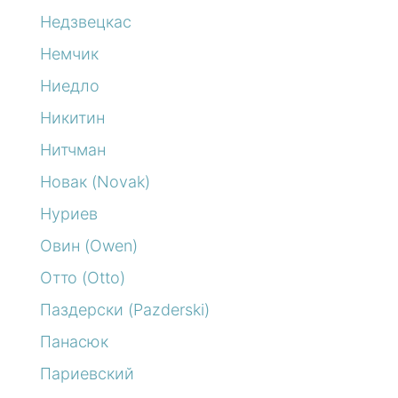
Недзвецкас
Немчик
Ниедло
Никитин
Нитчман
Новак (Novak)
Нуриев
Овин (Owen)
Отто (Otto)
Паздерски (Pazderski)
Панасюк
Париевский