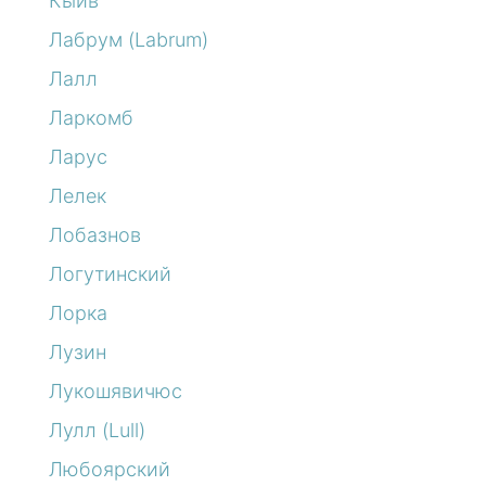
Кыйв
Лабрум (Labrum)
Лалл
Ларкомб
Ларус
Лелек
Лобазнов
Логутинский
Лорка
Лузин
Лукошявичюс
Лулл (Lull)
Любоярский