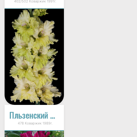
402/502 Коваржик 1991г.
Пльзенский Чемпион
478 Коваржик 1989г.