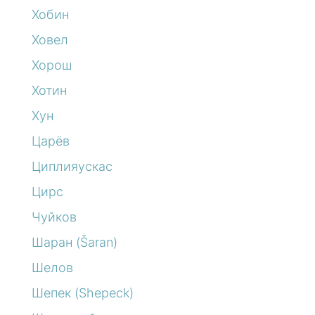
Хобин
Ховел
Хорош
Хотин
Хун
Царёв
Циплияускас
Цирс
Чуйков
Шаран (Šaran)
Шелов
Шепек (Shepeck)