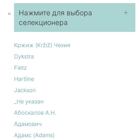
Нажмите для выбора
селекционера
Кржиж (Kržiž) Чехия
Dykstra
Fietz
Hartline
Jackson
_Не указан
Абоскалов А.Н.
Адамович
Адамс (Adams)