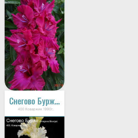
Снегово Бурже (Sněhová Bouře)
400 Коваржик 1990г.