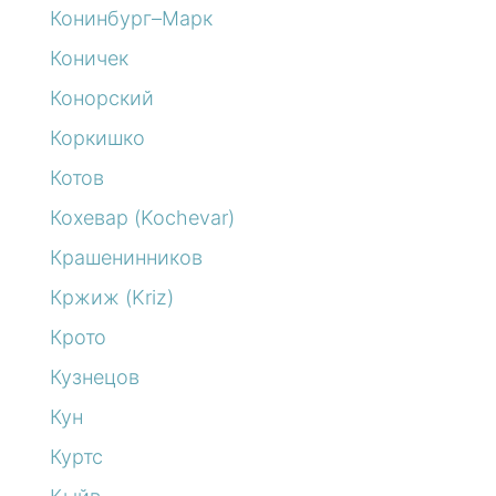
Конинбург–Марк
Коничек
Конорский
Коркишко
Котов
Кохевар (Kochevar)
Крашенинников
Кржиж (Kriz)
Крото
Кузнецов
Кун
Куртс