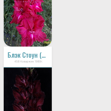
Блэк Стоун (Черный Камень)
458 Коваржик 1989г.