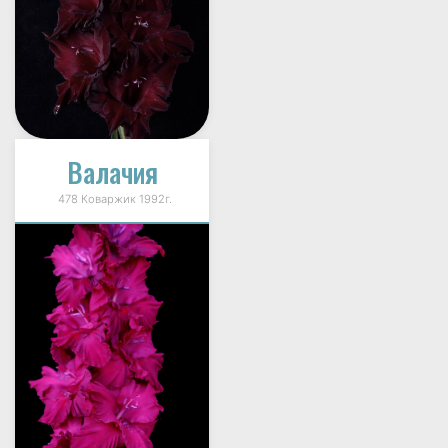
Валачия
478 Коваржик 1992г.