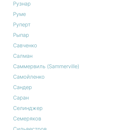
Рузнар
Руме
Руперт
Рыпар
Савченко
Салман
Саммервиль (Sammerville)
Самойленко
Сандер
Саран
Селинджер
Семеряков
Сильвестров