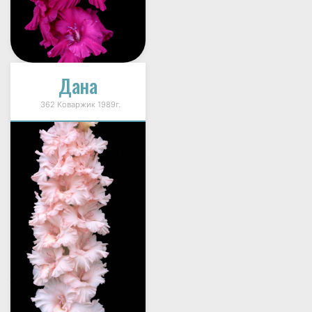
Дана
362 Коваржик 1989г.