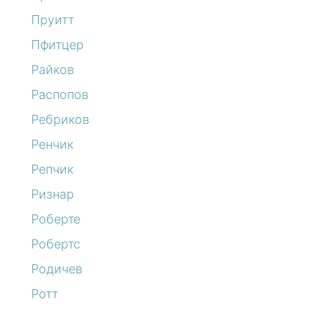
Пруитт
Пфитцер
Райков
Распопов
Ребриков
Ренчик
Репчик
Ризнар
Роберте
Робертс
Родичев
Ротт