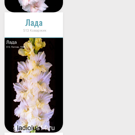
Лада
513 Коваржик