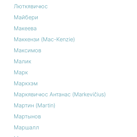
Люткявичюс
Майбери
Макеева
Маккензи (Mac-Kenzie)
Максимов
Малик
Марк
Маркхэм
Маркявичюс Антанас (Markevičius)
Мартин (Martin)
Мартынов
Маршалл