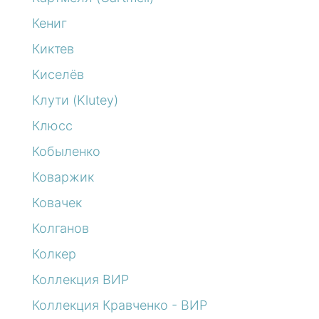
Кениг
Киктев
Киселёв
Клути (Klutey)
Клюсс
Кобыленко
Коваржик
Ковачек
Колганов
Колкер
Коллекция ВИР
Коллекция Кравченко - ВИР