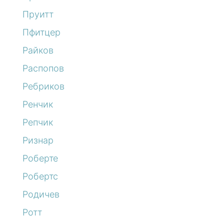
Пруитт
Пфитцер
Райков
Распопов
Ребриков
Ренчик
Репчик
Ризнар
Роберте
Робертс
Родичев
Ротт