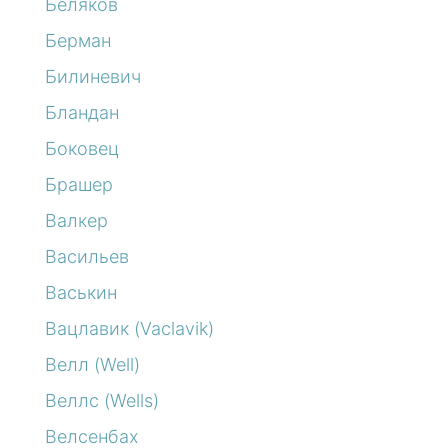
Беляков
Берман
Билиневич
Бландан
Боковец
Брашер
Валкер
Васильев
Васькин
Вацлавик (Vaclavik)
Велл (Well)
Веллс (Wells)
Велсенбах