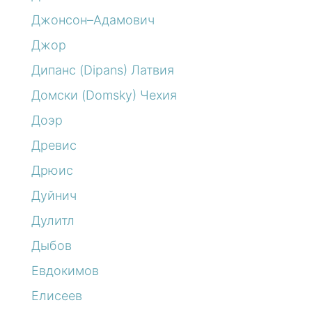
Джонсон–Адамович
Джор
Дипанс (Dipans) Латвия
Домски (Domsky) Чехия
Доэр
Древис
Дрюис
Дуйнич
Дулитл
Дыбов
Евдокимов
Елисеев