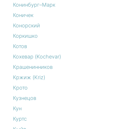
Конинбург–Марк
Коничек
Конорский
Коркишко
Котов
Кохевар (Kochevar)
Крашенинников
Кржиж (Kriz)
Крото
Кузнецов
Кун
Куртс