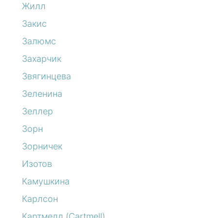
Жилл
Закис
Залюмс
Захарчик
Звягинцева
Зеленина
Зеллер
Зорн
Зорничек
Изотов
Камушкина
Карлсон
Картмелл (Cartmell)