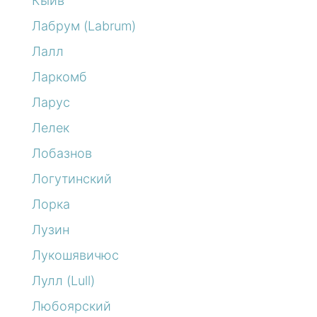
Кыйв
Лабрум (Labrum)
Лалл
Ларкомб
Ларус
Лелек
Лобазнов
Логутинский
Лорка
Лузин
Лукошявичюс
Лулл (Lull)
Любоярский