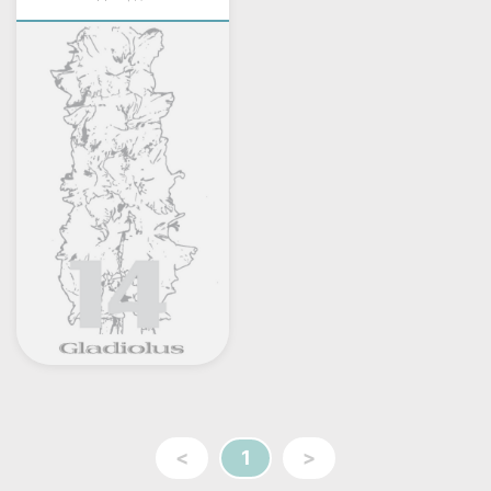
<
1
>