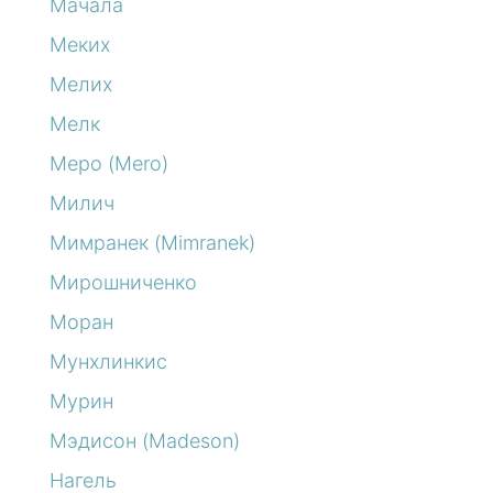
Мачала
Меких
Мелих
Мелк
Меро (Mero)
Милич
Мимранек (Mimranek)
Мирошниченко
Моран
Мунхлинкис
Мурин
Мэдисон (Madeson)
Нагель