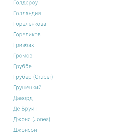
Голдсроу
Голландия
Гореленкова
Гореликов
Гризбах
Громов
Груббе
Грубер (Gruber)
Грушецкий
Даворд
Де Бруин
Джонс (Jones)
Джонсон