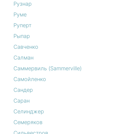
Рузнар
Руме
Руперт
Рыпар
Савченко
Салман
Саммервиль (Sammerville)
Самойленко
Сандер
Саран
Селинджер
Семеряков
Сильвестров