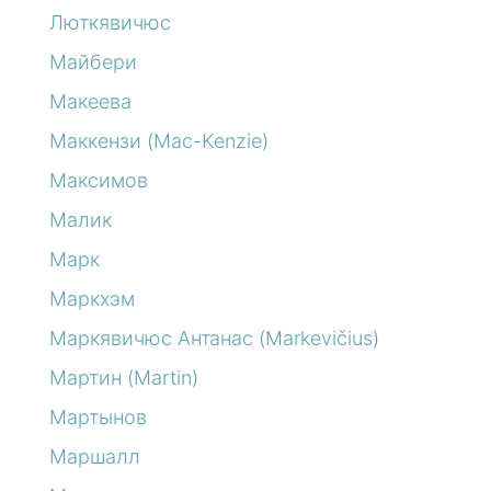
Люткявичюс
Майбери
Макеева
Маккензи (Mac-Kenzie)
Максимов
Малик
Марк
Маркхэм
Маркявичюс Антанас (Markevičius)
Мартин (Martin)
Мартынов
Маршалл