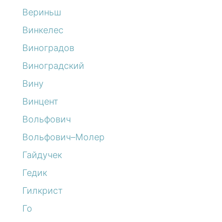
Вериньш
Винкелес
Виноградов
Виноградский
Вину
Винцент
Вольфович
Вольфович–Молер
Гайдучек
Гедик
Гилкрист
Го