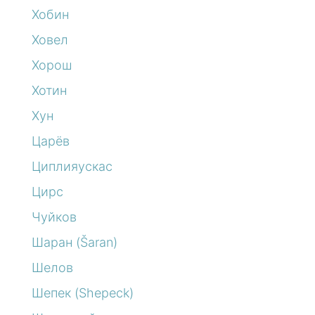
Хобин
Ховел
Хорош
Хотин
Хун
Царёв
Циплияускас
Цирс
Чуйков
Шаран (Šaran)
Шелов
Шепек (Shepeck)