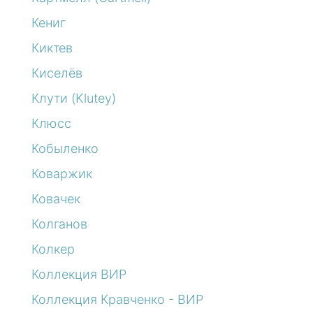
Кениг
Киктев
Киселёв
Клути (Klutey)
Клюсс
Кобыленко
Коваржик
Ковачек
Колганов
Колкер
Коллекция ВИР
Коллекция Кравченко - ВИР