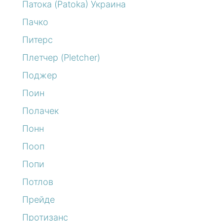
Патока (Patoka) Украина
Пачко
Питерс
Плетчер (Pletcher)
Поджер
Поин
Полачек
Понн
Пооп
Попи
Потлов
Прейде
Протизанс