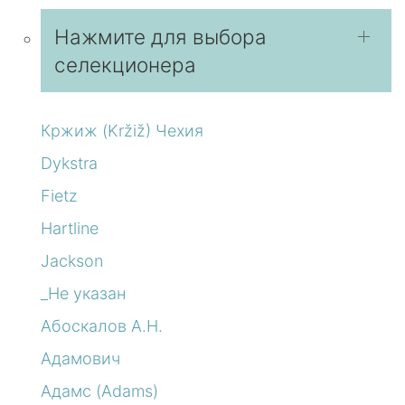
Нажмите для выбора
селекционера
Кржиж (Kržiž) Чехия
Dykstra
Fietz
Hartline
Jackson
_Не указан
Абоскалов А.Н.
Адамович
Адамс (Adams)