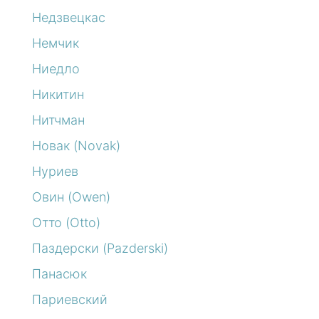
Недзвецкас
Немчик
Ниедло
Никитин
Нитчман
Новак (Novak)
Нуриев
Овин (Owen)
Отто (Otto)
Паздерски (Pazderski)
Панасюк
Париевский