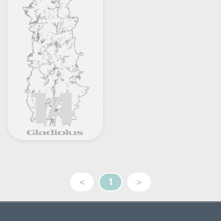
<
1
>