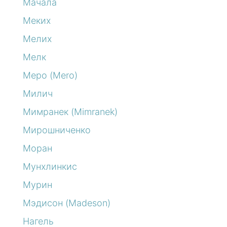
Мачала
Меких
Мелих
Мелк
Меро (Mero)
Милич
Мимранек (Mimranek)
Мирошниченко
Моран
Мунхлинкис
Мурин
Мэдисон (Madeson)
Нагель