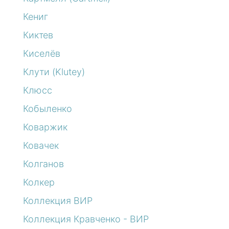
Кениг
Киктев
Киселёв
Клути (Klutey)
Клюсс
Кобыленко
Коваржик
Ковачек
Колганов
Колкер
Коллекция ВИР
Коллекция Кравченко - ВИР