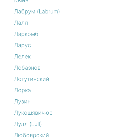
Кыйв
Лабрум (Labrum)
Лалл
Ларкомб
Ларус
Лелек
Лобазнов
Логутинский
Лорка
Лузин
Лукошявичюс
Лулл (Lull)
Любоярский