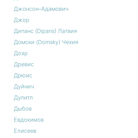
Джонсон–Адамович
Джор
Дипанс (Dipans) Латвия
Домски (Domsky) Чехия
Доэр
Древис
Дрюис
Дуйнич
Дулитл
Дыбов
Евдокимов
Елисеев