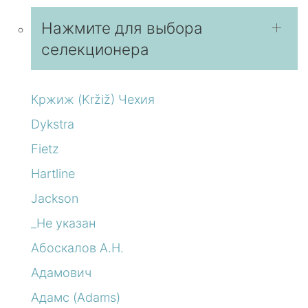
Нажмите для выбора
селекционера
Кржиж (Kržiž) Чехия
Dykstra
Fietz
Hartline
Jackson
_Не указан
Абоскалов А.Н.
Адамович
Адамс (Adams)