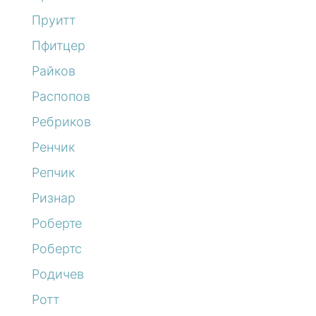
Пруитт
Пфитцер
Райков
Распопов
Ребриков
Ренчик
Репчик
Ризнар
Роберте
Робертс
Родичев
Ротт