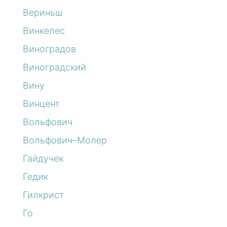
Вериньш
Винкелес
Виноградов
Виноградский
Вину
Винцент
Вольфович
Вольфович–Молер
Гайдучек
Гедик
Гилкрист
Го