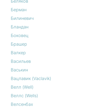
Беляков
Берман
Билиневич
Бландан
Боковец
Брашер
Валкер
Васильев
Васькин
Вацлавик (Vaclavik)
Велл (Well)
Веллс (Wells)
Велсенбах