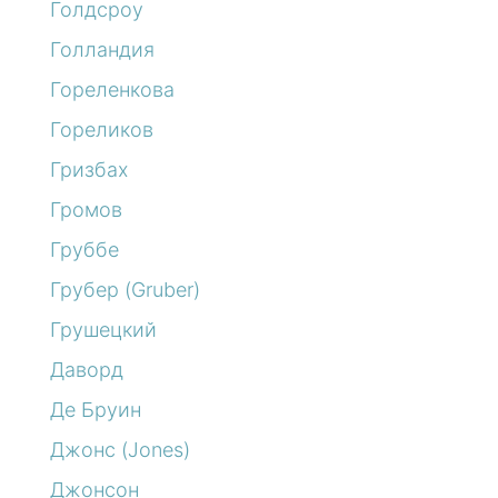
Голдсроу
Голландия
Гореленкова
Гореликов
Гризбах
Громов
Груббе
Грубер (Gruber)
Грушецкий
Даворд
Де Бруин
Джонс (Jones)
Джонсон