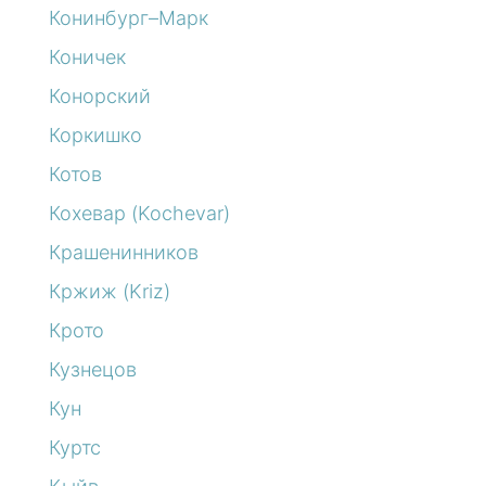
Конинбург–Марк
Коничек
Конорский
Коркишко
Котов
Кохевар (Kochevar)
Крашенинников
Кржиж (Kriz)
Крото
Кузнецов
Кун
Куртс