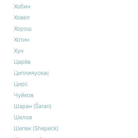
Хобин
Ховел
Хорош
Хотин
Хун
Царёв
Циплияускас
Цирс
Чуйков
Шаран (Šaran)
Шелов
Шепек (Shepeck)