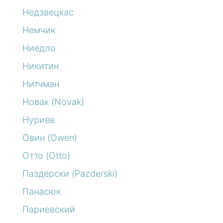
Недзвецкас
Немчик
Ниедло
Никитин
Нитчман
Новак (Novak)
Нуриев
Овин (Owen)
Отто (Otto)
Паздерски (Pazderski)
Панасюк
Париевский