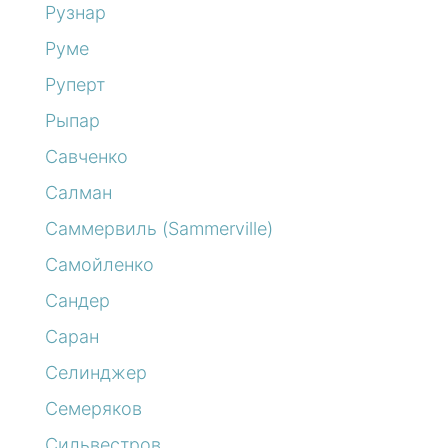
Рузнар
Руме
Руперт
Рыпар
Савченко
Салман
Саммервиль (Sammerville)
Самойленко
Сандер
Саран
Селинджер
Семеряков
Сильвестров