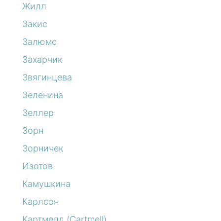
Жилл
Закис
Залюмс
Захарчик
Звягинцева
Зеленина
Зеллер
Зорн
Зорничек
Изотов
Камушкина
Карлсон
Картмелл (Cartmell)