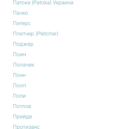
Патока (Patoka) Украина
Пачко
Питерс
Плетчер (Pletcher)
Поджер
Поин
Полачек
Понн
Пооп
Попи
Потлов
Прейде
Протизанс