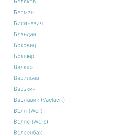
Беляков
Берман
Билиневич
Бландан
Боковец
Брашер
Валкер
Васильев
Васькин
Вацлавик (Vaclavik)
Велл (Well)
Веллс (Wells)
Велсенбах