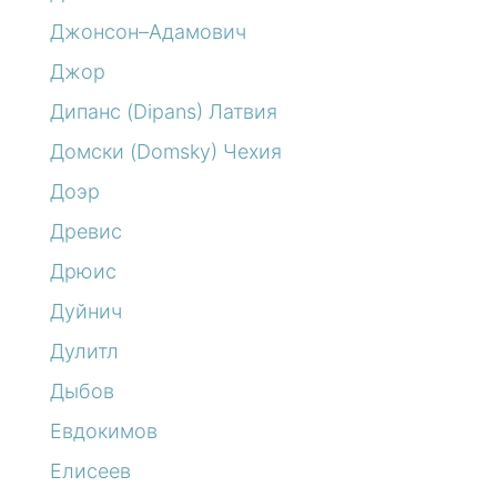
Джонсон–Адамович
Джор
Дипанс (Dipans) Латвия
Домски (Domsky) Чехия
Доэр
Древис
Дрюис
Дуйнич
Дулитл
Дыбов
Евдокимов
Елисеев