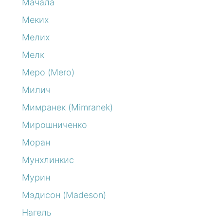
Мачала
Меких
Мелих
Мелк
Меро (Mero)
Милич
Мимранек (Mimranek)
Мирошниченко
Моран
Мунхлинкис
Мурин
Мэдисон (Madeson)
Нагель