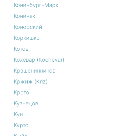
Конинбург–Марк
Коничек
Конорский
Коркишко
Котов
Кохевар (Kochevar)
Крашенинников
Кржиж (Kriz)
Крото
Кузнецов
Кун
Куртс