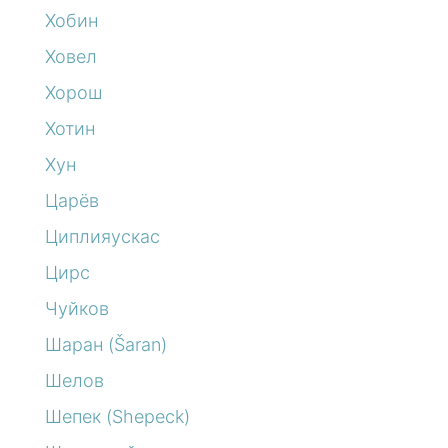
Хобин
Ховел
Хорош
Хотин
Хун
Царёв
Циплияускас
Цирс
Чуйков
Шаран (Šaran)
Шелов
Шепек (Shepeck)