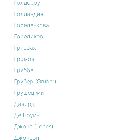
Голдсроу
Голландия
Гореленкова
Гореликов
Гризбах
Громов
Груббе
Грубер (Gruber)
Грушецкий
Даворд
Де Бруин
Джонс (Jones)
Джонсон