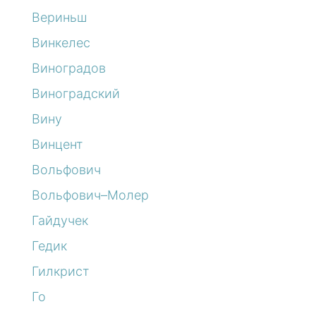
Вериньш
Винкелес
Виноградов
Виноградский
Вину
Винцент
Вольфович
Вольфович–Молер
Гайдучек
Гедик
Гилкрист
Го