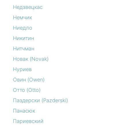
Недзвецкас
Немчик
Ниедло
Никитин
Нитчман
Новак (Novak)
Нуриев
Овин (Owen)
Отто (Otto)
Паздерски (Pazderski)
Панасюк
Париевский