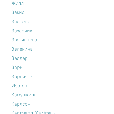
Жилл
Закис
Залюмс
Захарчик
Звягинцева
Зеленина
Зеллер
Зорн
Зорничек
Изотов
Камушкина
Карлсон
Картмелл (Cartmell)