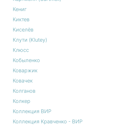
Кениг
Киктев
Киселёв
Клути (Klutey)
Клюсс
Кобыленко
Коваржик
Ковачек
Колганов
Колкер
Коллекция ВИР
Коллекция Кравченко - ВИР