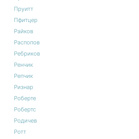
Пруитт
Пфитцер
Райков
Распопов
Ребриков
Ренчик
Репчик
Ризнар
Роберте
Робертс
Родичев
Ротт