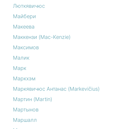
Люткявичюс
Майбери
Макеева
Маккензи (Mac-Kenzie)
Максимов
Малик
Марк
Маркхэм
Маркявичюс Антанас (Markevičius)
Мартин (Martin)
Мартынов
Маршалл