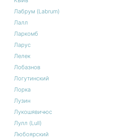
Кыйв
Лабрум (Labrum)
Лалл
Ларкомб
Ларус
Лелек
Лобазнов
Логутинский
Лорка
Лузин
Лукошявичюс
Лулл (Lull)
Любоярский