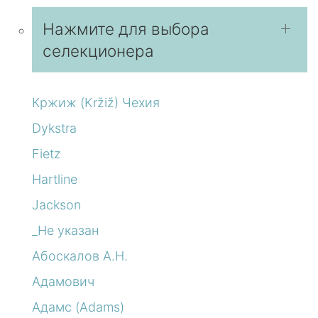
Нажмите для выбора
селекционера
Кржиж (Kržiž) Чехия
Dykstra
Fietz
Hartline
Jackson
_Не указан
Абоскалов А.Н.
Адамович
Адамс (Adams)