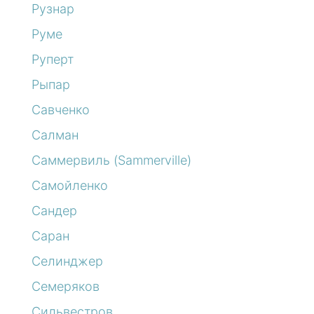
Рузнар
Руме
Руперт
Рыпар
Савченко
Салман
Саммервиль (Sammerville)
Самойленко
Сандер
Саран
Селинджер
Семеряков
Сильвестров