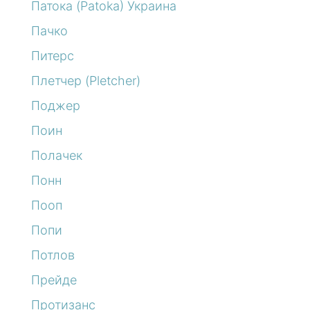
Патока (Patoka) Украина
Пачко
Питерс
Плетчер (Pletcher)
Поджер
Поин
Полачек
Понн
Пооп
Попи
Потлов
Прейде
Протизанс