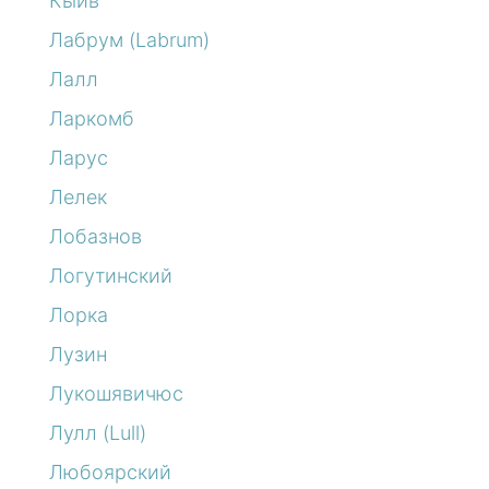
Кыйв
Лабрум (Labrum)
Лалл
Ларкомб
Ларус
Лелек
Лобазнов
Логутинский
Лорка
Лузин
Лукошявичюс
Лулл (Lull)
Любоярский