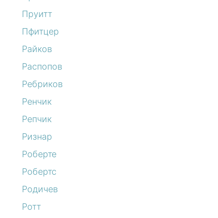
Пруитт
Пфитцер
Райков
Распопов
Ребриков
Ренчик
Репчик
Ризнар
Роберте
Робертс
Родичев
Ротт