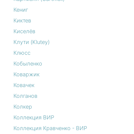
Кениг
Киктев
Киселёв
Клути (Klutey)
Клюсс
Кобыленко
Коваржик
Ковачек
Колганов
Колкер
Коллекция ВИР
Коллекция Кравченко - ВИР