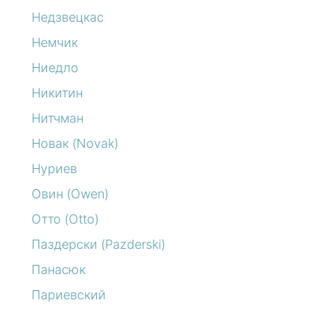
Недзвецкас
Немчик
Ниедло
Никитин
Нитчман
Новак (Novak)
Нуриев
Овин (Owen)
Отто (Otto)
Паздерски (Pazderski)
Панасюк
Париевский