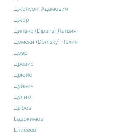
Джонсон–Адамович
Джор
Дипанс (Dipans) Латвия
Домски (Domsky) Чехия
Доэр
Древис
Дрюис
Дуйнич
Дулитл
Дыбов
Евдокимов
Елисеев