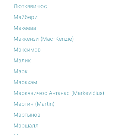
Люткявичюс
Майбери
Макеева
Маккензи (Mac-Kenzie)
Максимов
Малик
Марк
Маркхэм
Маркявичюс Антанас (Markevičius)
Мартин (Martin)
Мартынов
Маршалл