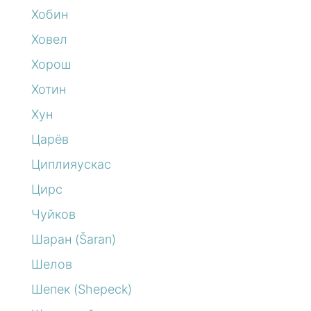
Хобин
Ховел
Хорош
Хотин
Хун
Царёв
Циплияускас
Цирс
Чуйков
Шаран (Šaran)
Шелов
Шепек (Shepeck)