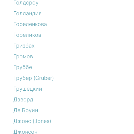
Голдсроу
Голландия
Гореленкова
Гореликов
Гризбах
Громов
Груббе
Грубер (Gruber)
Грушецкий
Даворд
Де Бруин
Джонс (Jones)
Джонсон