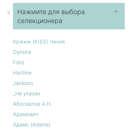
Нажмите для выбора
селекционера
Кржиж (Kržiž) Чехия
Dykstra
Fietz
Hartline
Jackson
_Не указан
Абоскалов А.Н.
Адамович
Адамс (Adams)