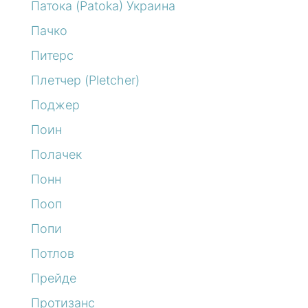
Патока (Patoka) Украина
Пачко
Питерс
Плетчер (Pletcher)
Поджер
Поин
Полачек
Понн
Пооп
Попи
Потлов
Прейде
Протизанс