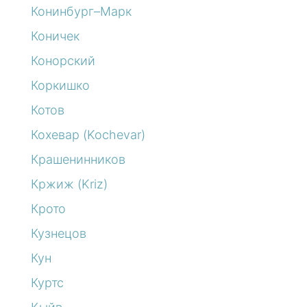
Конинбург–Марк
Коничек
Конорский
Коркишко
Котов
Кохевар (Kochevar)
Крашенинников
Кржиж (Kriz)
Крото
Кузнецов
Кун
Куртс