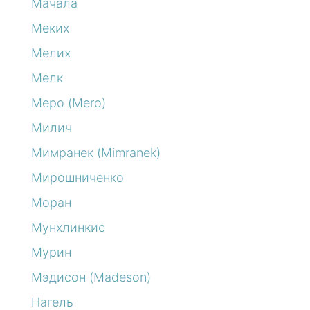
Мачала
Меких
Мелих
Мелк
Меро (Mero)
Милич
Мимранек (Mimranek)
Мирошниченко
Моран
Мунхлинкис
Мурин
Мэдисон (Madeson)
Нагель