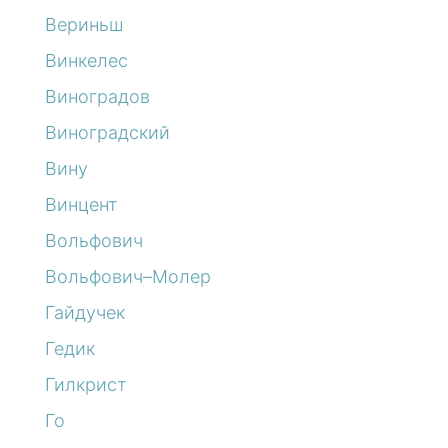
Вериньш
Винкелес
Виноградов
Виноградский
Вину
Винцент
Вольфович
Вольфович–Молер
Гайдучек
Гедик
Гилкрист
Го