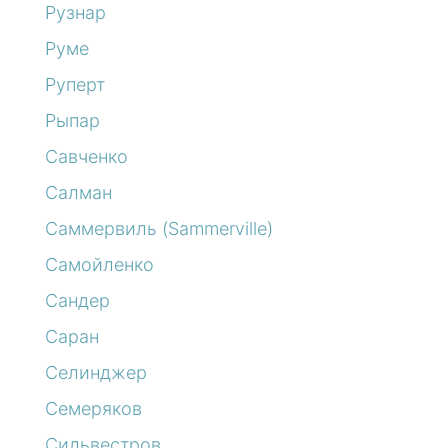
Рузнар
Руме
Руперт
Рыпар
Савченко
Салман
Саммервиль (Sammerville)
Самойленко
Сандер
Саран
Селинджер
Семеряков
Сильвестров