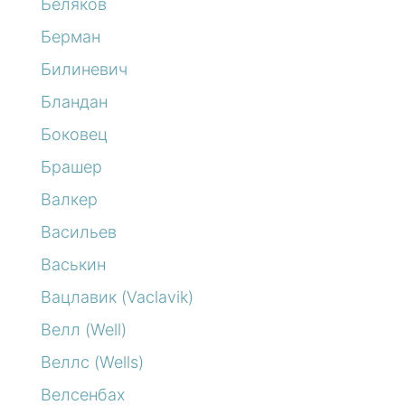
Беляков
Берман
Билиневич
Бландан
Боковец
Брашер
Валкер
Васильев
Васькин
Вацлавик (Vaclavik)
Велл (Well)
Веллс (Wells)
Велсенбах