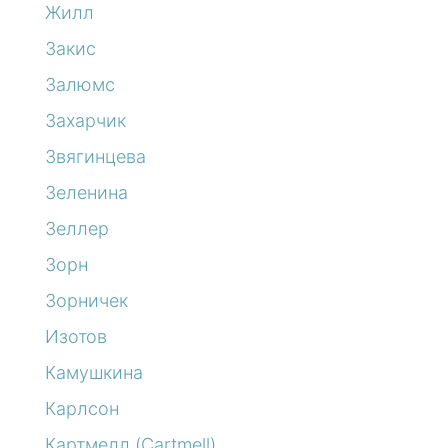
Жилл
Закис
Залюмс
Захарчик
Звягинцева
Зеленина
Зеллер
Зорн
Зорничек
Изотов
Камушкина
Карлсон
Картмелл (Cartmell)