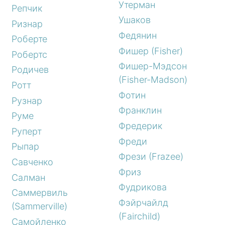
Утерман
Репчик
Ушаков
Ризнар
Федянин
Роберте
Фишер (Fisher)
Робертс
Фишер-Мэдсон
Родичев
(Fisher-Madson)
Ротт
Фотин
Рузнар
Франклин
Руме
Фредерик
Руперт
Фреди
Рыпар
Фрези (Frazee)
Савченко
Фриз
Салман
Фудрикова
Саммервиль
Фэйрчайлд
(Sammerville)
(Fairchild)
Самойленко