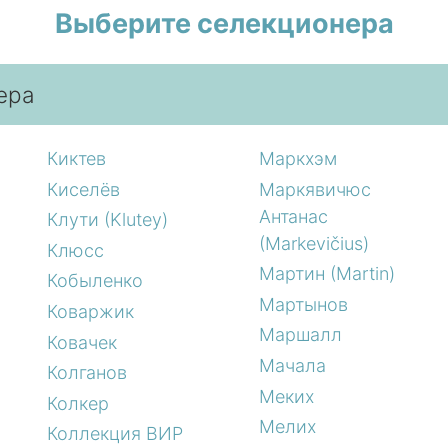
Выберите селекционера
ера
Киктев
Маркхэм
Киселёв
Маркявичюс
Антанас
Клути (Klutey)
(Markevičius)
Клюсс
Мартин (Martin)
Кобыленко
Мартынов
Коваржик
Маршалл
Ковачек
Мачала
Колганов
Меких
Колкер
Мелих
Коллекция ВИР