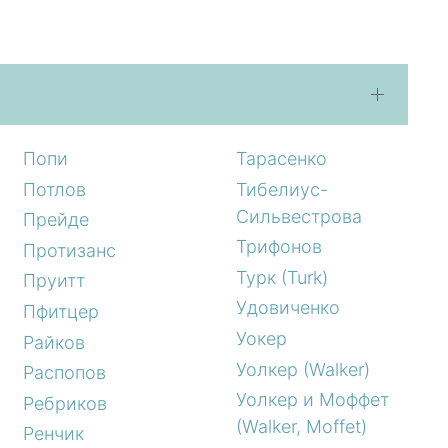
Попи
Тарасенко
Потлов
Тибелиус-
Сильвестрова
Прейде
Трифонов
Протизанс
Турк (Turk)
Пруитт
Удовиченко
Пфитцер
Уокер
Райков
Уолкер (Walker)
Распопов
Уолкер и Моффет
Ребриков
(Walker, Moffet)
Ренчик