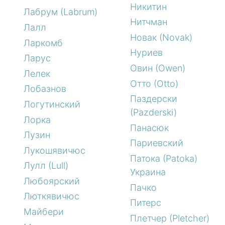
Никитин
Лабрум (Labrum)
Нитчман
Лалл
Новак (Novak)
Ларкомб
Нуриев
Ларус
Овин (Owen)
Лелек
Отто (Otto)
Лобазнов
Паздерски
Логутинский
(Pazderski)
Лорка
Панасюк
Лузин
Париевский
Лукошявичюс
Патока (Patoka)
Лулл (Lull)
Украина
Любоярский
Пачко
Люткявичюс
Питерс
Майбери
Плетчер (Pletcher)