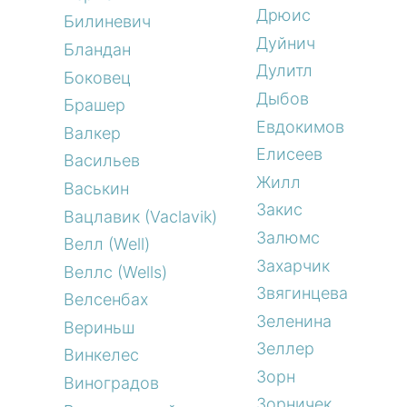
Дрюис
Билиневич
Дуйнич
Бландан
Дулитл
Боковец
Дыбов
Брашер
Евдокимов
Валкер
Елисеев
Васильев
Жилл
Васькин
Закис
Вацлавик (Vaclavik)
Залюмс
Велл (Well)
Захарчик
Веллс (Wells)
Звягинцева
Велсенбах
Зеленина
Вериньш
Зеллер
Винкелес
Зорн
Виноградов
Зорничек