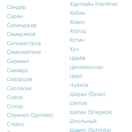
Хартлайн (Hartline)
Сандер
Хобин
Саран
Ховел
Селинджер
Хорош
Семеряков
Хотин
Сильвестров
Хун
Симонайтене
Царёв
Сиринкл
Циплияускас
Сквайрс
Цирс
Скворцов
Чуйков
Сколаски
Шаран (Šaran)
Сокор
Шелов
Сохор
Шепек (Shepeck)
Спринкл (Sprinkle)
Школьный
Стейтс
Шмитс (Schmits)