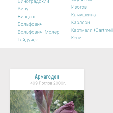
Виноградский
Изотов
Вину
Камушкина
Винцент
Карлсон
Вольфович
Картмелл (Cartmell
Вольфович–Молер
Кениг
Гайдучек
Армагедон
499 Потлов 2000г.