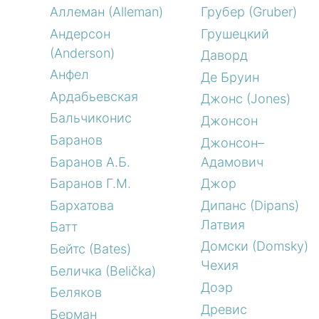
Аллеман (Alleman)
Грубер (Gruber)
Андерсон
Грушецкий
(Anderson)
Даворд
Анфел
Де Бруин
Ардабьевская
Джонс (Jones)
Бальчиконис
Джонсон
Баранов
Джонсон–
Баранов А.Б.
Адамович
Баранов Г.М.
Джор
Бархатова
Дипанс (Dipans)
Латвия
Батт
Домски (Domsky)
Бейтс (Bates)
Чехия
Беличка (Belička)
Доэр
Беляков
Древис
Берман