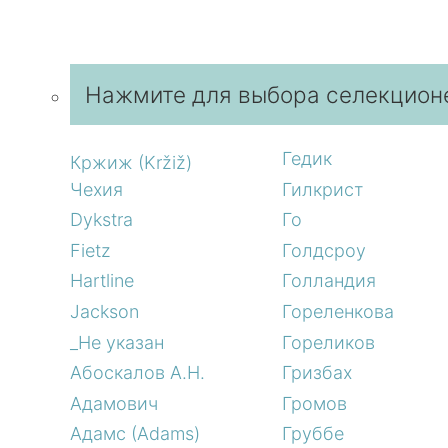
Нажмите для выбора селекцион
Гедик
Кржиж (Kržiž)
Чехия
Гилкрист
Dykstra
Го
Fietz
Голдсроу
Hartline
Голландия
Jackson
Гореленкова
_Не указан
Гореликов
Абоскалов А.Н.
Гризбах
Адамович
Громов
Адамс (Adams)
Груббе