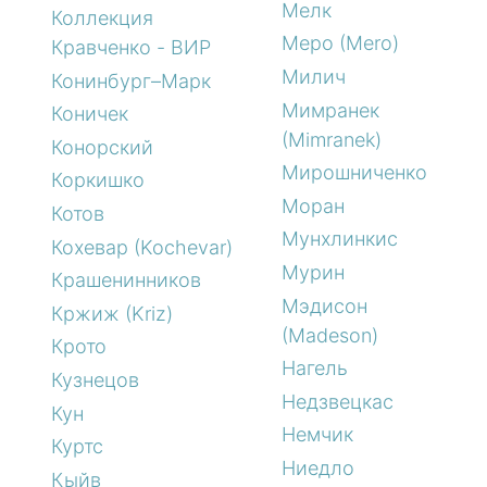
Мелк
Коллекция
Меро (Mero)
Кравченко - ВИР
Милич
Конинбург–Марк
Мимранек
Коничек
(Mimranek)
Конорский
Мирошниченко
Коркишко
Моран
Котов
Мунхлинкис
Кохевар (Kochevar)
Мурин
Крашенинников
Мэдисон
Кржиж (Kriz)
(Madeson)
Крото
Нагель
Кузнецов
Недзвецкас
Кун
Немчик
Куртс
Ниедло
Кыйв