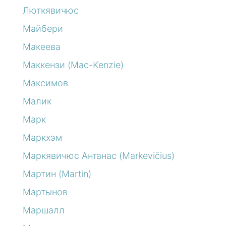
Люткявичюс
Майбери
Макеева
Маккензи (Mac-Kenzie)
Максимов
Малик
Марк
Маркхэм
Маркявичюс Антанас (Markevičius)
Мартин (Martin)
Мартынов
Маршалл