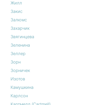
Жилл
Закис
Залюмс
Захарчик
Звягинцева
Зеленина
Зеллер
Зорн
Зорничек
Изотов
Камушкина
Карлсон
Картмелл (Cartmell)