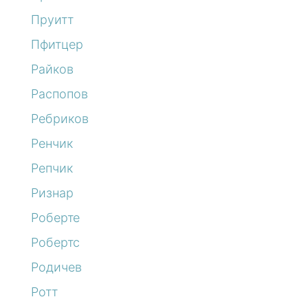
Пруитт
Пфитцер
Райков
Распопов
Ребриков
Ренчик
Репчик
Ризнар
Роберте
Робертс
Родичев
Ротт