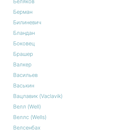
Беляков
Берман
Билиневич
Бландан
Боковец
Брашер
Валкер
Васильев
Васькин
Вацлавик (Vaclavik)
Велл (Well)
Веллс (Wells)
Велсенбах