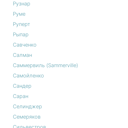
Рузнар
Руме
Руперт
Рыпар
Савченко
Салман
Саммервиль (Sammerville)
Самойленко
Сандер
Саран
Селинджер
Семеряков
Сильвестров