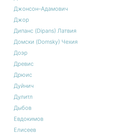
Джонсон–Адамович
Джор
Дипанс (Dipans) Латвия
Домски (Domsky) Чехия
Доэр
Древис
Дрюис
Дуйнич
Дулитл
Дыбов
Евдокимов
Елисеев