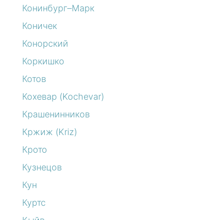
Конинбург–Марк
Коничек
Конорский
Коркишко
Котов
Кохевар (Kochevar)
Крашенинников
Кржиж (Kriz)
Крото
Кузнецов
Кун
Куртс