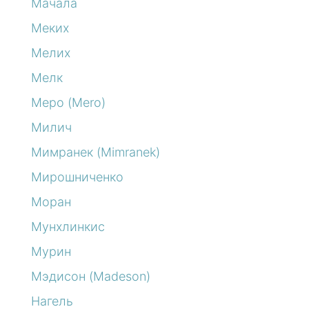
Мачала
Меких
Мелих
Мелк
Меро (Mero)
Милич
Мимранек (Mimranek)
Мирошниченко
Моран
Мунхлинкис
Мурин
Мэдисон (Madeson)
Нагель