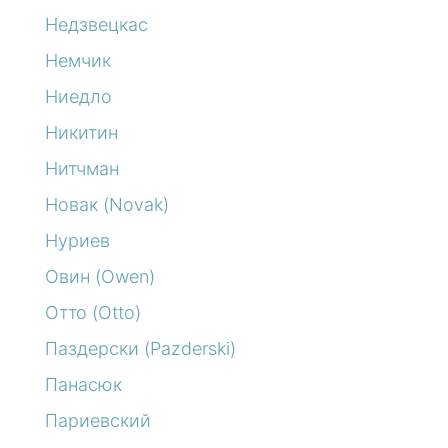
Недзвецкас
Немчик
Ниедло
Никитин
Нитчман
Новак (Novak)
Нуриев
Овин (Owen)
Отто (Otto)
Паздерски (Pazderski)
Панасюк
Париевский