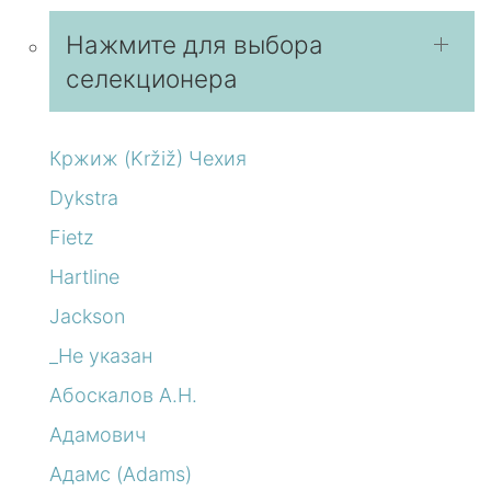
Нажмите для выбора
селекционера
Кржиж (Kržiž) Чехия
Dykstra
Fietz
Hartline
Jackson
_Не указан
Абоскалов А.Н.
Адамович
Адамс (Adams)