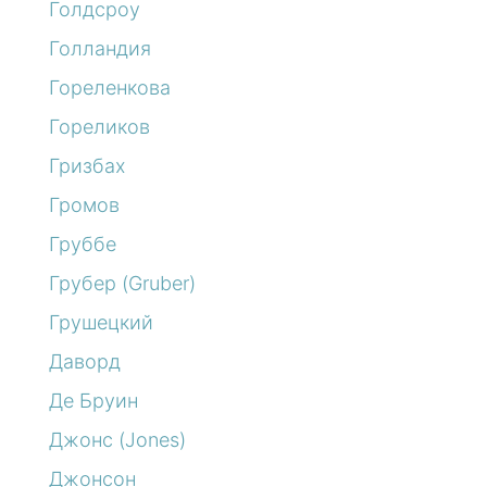
Голдсроу
Голландия
Гореленкова
Гореликов
Гризбах
Громов
Груббе
Грубер (Gruber)
Грушецкий
Даворд
Де Бруин
Джонс (Jones)
Джонсон