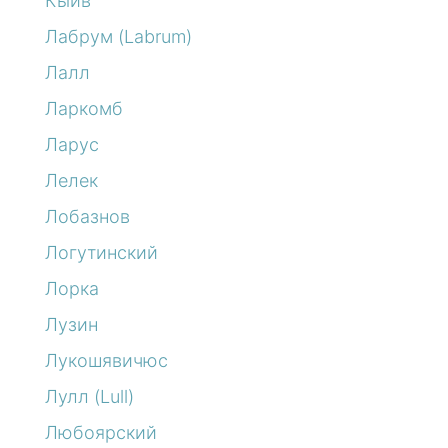
Кыйв
Лабрум (Labrum)
Лалл
Ларкомб
Ларус
Лелек
Лобазнов
Логутинский
Лорка
Лузин
Лукошявичюс
Лулл (Lull)
Любоярский