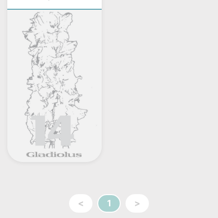
<
1
>