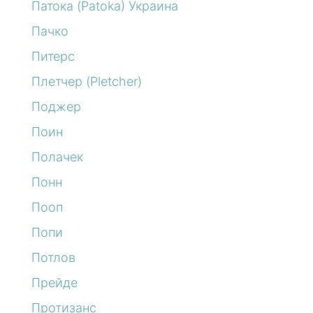
Патока (Patoka) Украина
Пачко
Питерс
Плетчер (Pletcher)
Поджер
Поин
Полачек
Понн
Пооп
Попи
Потлов
Прейде
Протизанс