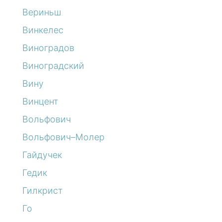
Вериньш
Винкелес
Виноградов
Виноградский
Вину
Винцент
Вольфович
Вольфович–Молер
Гайдучек
Гедик
Гилкрист
Го