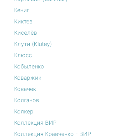
Кениг
Киктев
Киселёв
Клути (Klutey)
Клюсс
Кобыленко
Коваржик
Ковачек
Колганов
Колкер
Коллекция ВИР
Коллекция Кравченко - ВИР