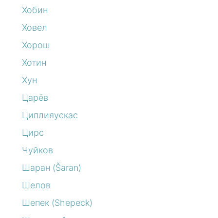
Хобин
Ховел
Хорош
Хотин
Хун
Царёв
Циплияускас
Цирс
Чуйков
Шаран (Šaran)
Шелов
Шепек (Shepeck)