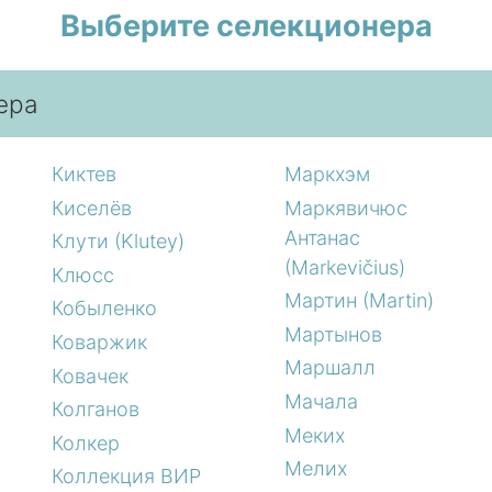
Выберите селекционера
ера
Киктев
Маркхэм
Киселёв
Маркявичюс
Антанас
Клути (Klutey)
(Markevičius)
Клюсс
Мартин (Martin)
Кобыленко
Мартынов
Коваржик
Маршалл
Ковачек
Мачала
Колганов
Меких
Колкер
Мелих
Коллекция ВИР