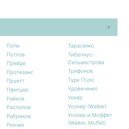
Попи
Тарасенко
Потлов
Тибелиус-
Сильвестрова
Прейде
Трифонов
Протизанс
Турк (Turk)
Пруитт
Удовиченко
Пфитцер
Уокер
Райков
Уолкер (Walker)
Распопов
Уолкер и Моффет
Ребриков
(Walker, Moffet)
Ренчик