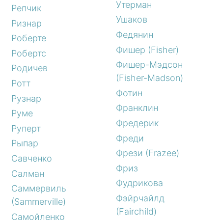
Утерман
Репчик
Ушаков
Ризнар
Федянин
Роберте
Фишер (Fisher)
Робертс
Фишер-Мэдсон
Родичев
(Fisher-Madson)
Ротт
Фотин
Рузнар
Франклин
Руме
Фредерик
Руперт
Фреди
Рыпар
Фрези (Frazee)
Савченко
Фриз
Салман
Фудрикова
Саммервиль
Фэйрчайлд
(Sammerville)
(Fairchild)
Самойленко