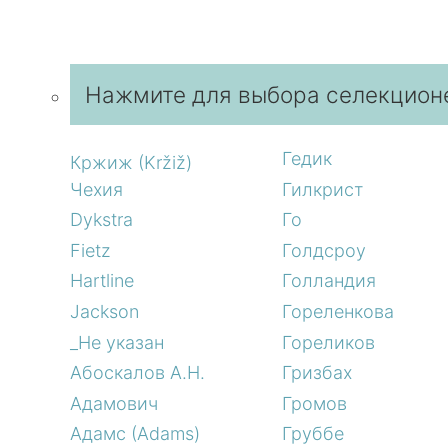
Нажмите для выбора селекцион
Гедик
Кржиж (Kržiž)
Чехия
Гилкрист
Dykstra
Го
Fietz
Голдсроу
Hartline
Голландия
Jackson
Гореленкова
_Не указан
Гореликов
Абоскалов А.Н.
Гризбах
Адамович
Громов
Адамс (Adams)
Груббе