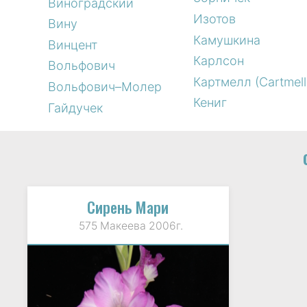
Виноградский
Изотов
Вину
Камушкина
Винцент
Карлсон
Вольфович
Картмелл (Cartmell
Вольфович–Молер
Кениг
Гайдучек
Сирень Мари
575 Макеева 2006г.