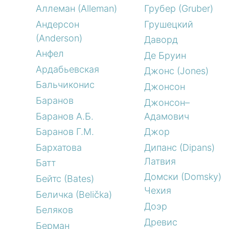
Аллеман (Alleman)
Грубер (Gruber)
Андерсон
Грушецкий
(Anderson)
Даворд
Анфел
Де Бруин
Ардабьевская
Джонс (Jones)
Бальчиконис
Джонсон
Баранов
Джонсон–
Баранов А.Б.
Адамович
Баранов Г.М.
Джор
Бархатова
Дипанс (Dipans)
Латвия
Батт
Домски (Domsky)
Бейтс (Bates)
Чехия
Беличка (Belička)
Доэр
Беляков
Древис
Берман