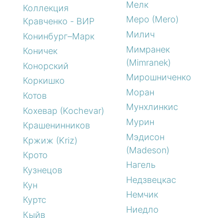
Мелк
Коллекция
Меро (Mero)
Кравченко - ВИР
Милич
Конинбург–Марк
Мимранек
Коничек
(Mimranek)
Конорский
Мирошниченко
Коркишко
Моран
Котов
Мунхлинкис
Кохевар (Kochevar)
Мурин
Крашенинников
Мэдисон
Кржиж (Kriz)
(Madeson)
Крото
Нагель
Кузнецов
Недзвецкас
Кун
Немчик
Куртс
Ниедло
Кыйв