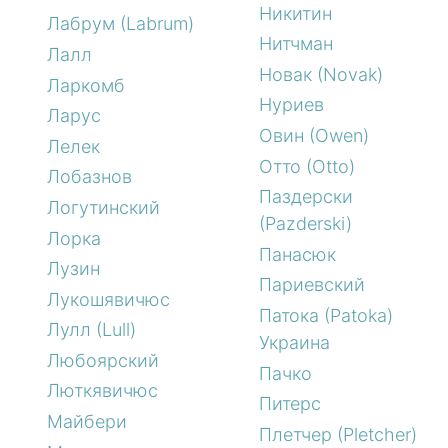
Никитин
Лабрум (Labrum)
Нитчман
Лалл
Новак (Novak)
Ларкомб
Нуриев
Ларус
Овин (Owen)
Лелек
Отто (Otto)
Лобазнов
Паздерски
Логутинский
(Pazderski)
Лорка
Панасюк
Лузин
Париевский
Лукошявичюс
Патока (Patoka)
Лулл (Lull)
Украина
Любоярский
Пачко
Люткявичюс
Питерс
Майбери
Плетчер (Pletcher)