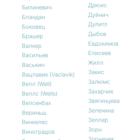
Дрюис
Билиневич
Дуйнич
Бландан
Дулитл
Боковец
Дыбов
Брашер
Евдокимов
Валкер
Елисеев
Васильев
Жилл
Васькин
Закис
Вацлавик (Vaclavik)
Залюмс
Велл (Well)
Захарчик
Веллс (Wells)
Звягинцева
Велсенбах
Зеленина
Вериньш
Зеллер
Винкелес
Зорн
Виноградов
Зорничек