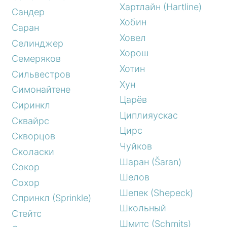
Хартлайн (Hartline)
Сандер
Хобин
Саран
Ховел
Селинджер
Хорош
Семеряков
Хотин
Сильвестров
Хун
Симонайтене
Царёв
Сиринкл
Циплияускас
Сквайрс
Цирс
Скворцов
Чуйков
Сколаски
Шаран (Šaran)
Сокор
Шелов
Сохор
Шепек (Shepeck)
Спринкл (Sprinkle)
Школьный
Стейтс
Шмитс (Schmits)