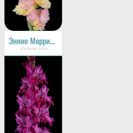
Эннио Морриконе
475 Фотин 2019г.