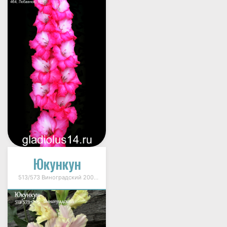
Юкункун
513/573 Виноградский 2005г.