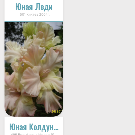
Юная Леди
501 Киктев 2004г.
Юная Колдунья
495 Вольфович–Молер 1995г.