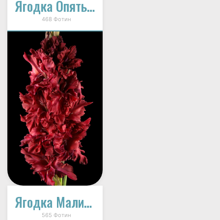
Ягодка Опять (В-14-209-2)
468 Фотин
Ягодка Малинка (469-Б-04)
565 Фотин