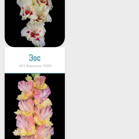
Эос
463 Вериньш 1998г.