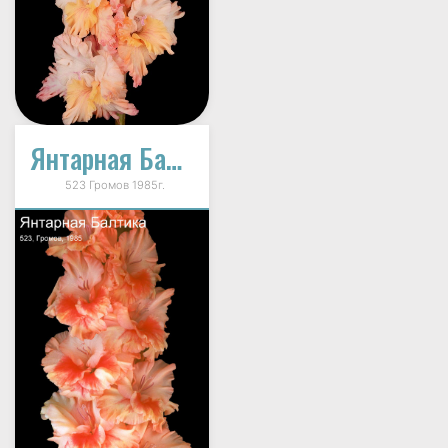
Янтарная Балтика
523 Громов 1985г.