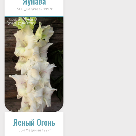
Яунава
500 _Не указан 1997г.
Ясный Огонь
554 Федянин 1997г.