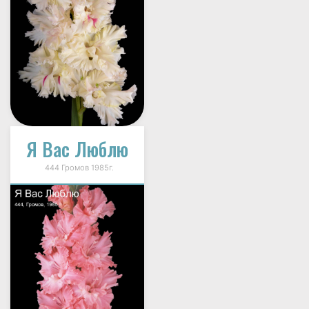
Я Вас Люблю
444 Громов 1985г.