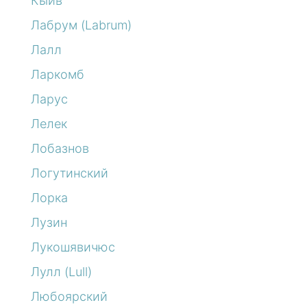
Кыйв
Лабрум (Labrum)
Лалл
Ларкомб
Ларус
Лелек
Лобазнов
Логутинский
Лорка
Лузин
Лукошявичюс
Лулл (Lull)
Любоярский