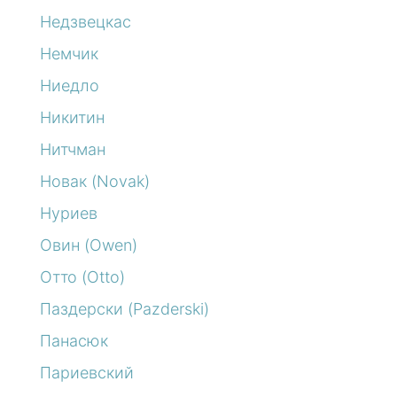
Недзвецкас
Немчик
Ниедло
Никитин
Нитчман
Новак (Novak)
Нуриев
Овин (Owen)
Отто (Otto)
Паздерски (Pazderski)
Панасюк
Париевский