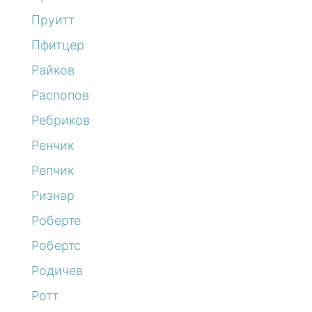
Пруитт
Пфитцер
Райков
Распопов
Ребриков
Ренчик
Репчик
Ризнар
Роберте
Робертс
Родичев
Ротт