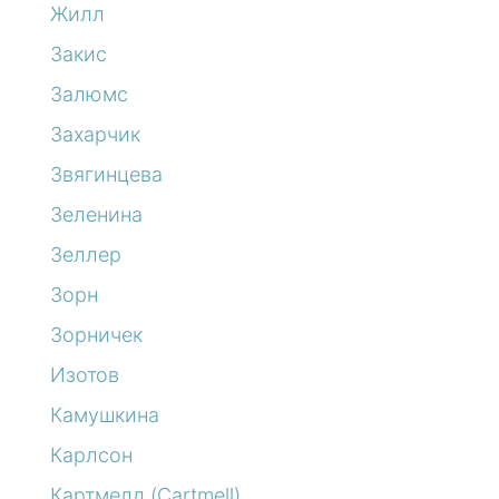
Жилл
Закис
Залюмс
Захарчик
Звягинцева
Зеленина
Зеллер
Зорн
Зорничек
Изотов
Камушкина
Карлсон
Картмелл (Cartmell)