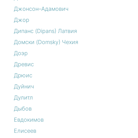
Джонсон–Адамович
Джор
Дипанс (Dipans) Латвия
Домски (Domsky) Чехия
Доэр
Древис
Дрюис
Дуйнич
Дулитл
Дыбов
Евдокимов
Елисеев