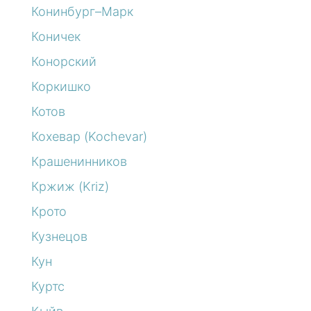
Конинбург–Марк
Коничек
Конорский
Коркишко
Котов
Кохевар (Kochevar)
Крашенинников
Кржиж (Kriz)
Крото
Кузнецов
Кун
Куртс