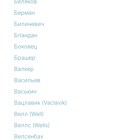
Беляков
Берман
Билиневич
Бландан
Боковец
Брашер
Валкер
Васильев
Васькин
Вацлавик (Vaclavik)
Велл (Well)
Веллс (Wells)
Велсенбах