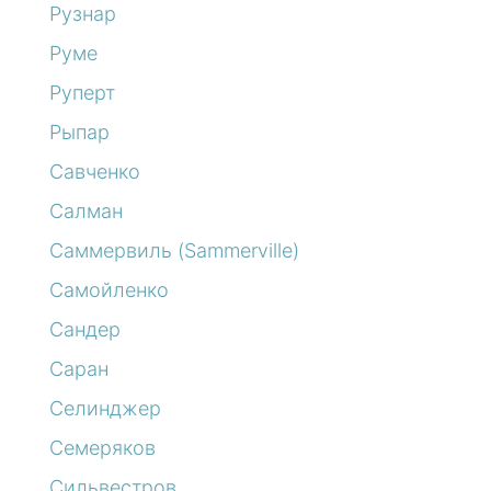
Рузнар
Руме
Руперт
Рыпар
Савченко
Салман
Саммервиль (Sammerville)
Самойленко
Сандер
Саран
Селинджер
Семеряков
Сильвестров