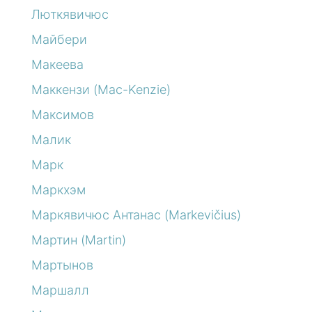
Люткявичюс
Майбери
Макеева
Маккензи (Mac-Kenzie)
Максимов
Малик
Марк
Маркхэм
Маркявичюс Антанас (Markevičius)
Мартин (Martin)
Мартынов
Маршалл