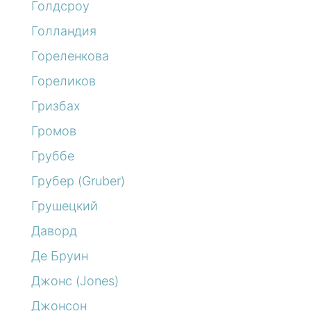
Голдсроу
Голландия
Гореленкова
Гореликов
Гризбах
Громов
Груббе
Грубер (Gruber)
Грушецкий
Даворд
Де Бруин
Джонс (Jones)
Джонсон