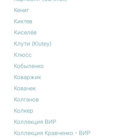
Кениг
Киктев
Киселёв
Клути (Klutey)
Клюсс
Кобыленко
Коваржик
Ковачек
Колганов
Колкер
Коллекция ВИР
Коллекция Кравченко - ВИР