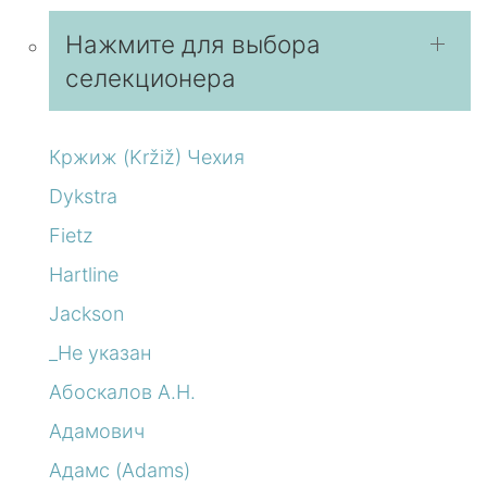
Нажмите для выбора
селекционера
Кржиж (Kržiž) Чехия
Dykstra
Fietz
Hartline
Jackson
_Не указан
Абоскалов А.Н.
Адамович
Адамс (Adams)