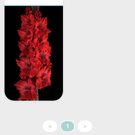
<
1
>