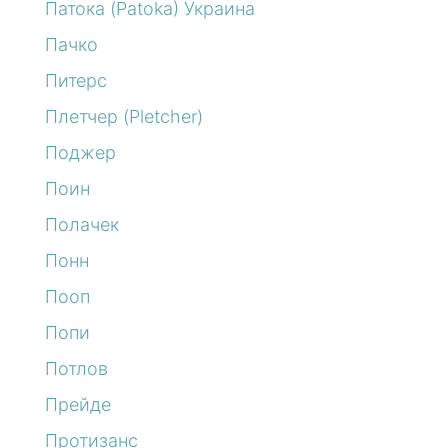
Патока (Patoka) Украина
Пачко
Питерс
Плетчер (Pletcher)
Поджер
Поин
Полачек
Понн
Пооп
Попи
Потлов
Прейде
Протизанс