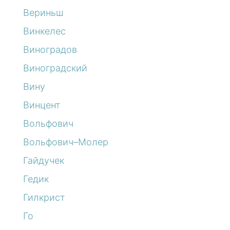
Вериньш
Винкелес
Виноградов
Виноградский
Вину
Винцент
Вольфович
Вольфович–Молер
Гайдучек
Гедик
Гилкрист
Го