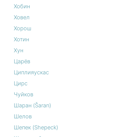
Хобин
Ховел
Хорош
Хотин
Хун
Царёв
Циплияускас
Цирс
Чуйков
Шаран (Šaran)
Шелов
Шепек (Shepeck)