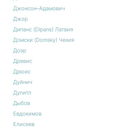
Джонсон–Адамович
Джор
Дипанс (Dipans) Латвия
Домски (Domsky) Чехия
Доэр
Древис
Дрюис
Дуйнич
Дулитл
Дыбов
Евдокимов
Елисеев