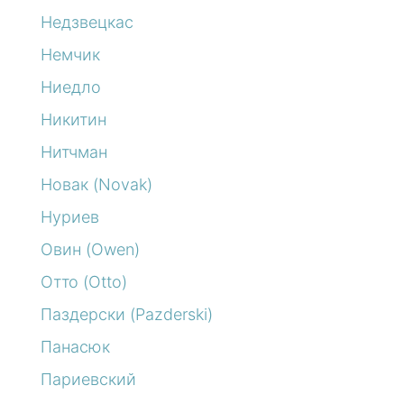
Недзвецкас
Немчик
Ниедло
Никитин
Нитчман
Новак (Novak)
Нуриев
Овин (Owen)
Отто (Otto)
Паздерски (Pazderski)
Панасюк
Париевский