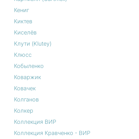
Кениг
Киктев
Киселёв
Клути (Klutey)
Клюсс
Кобыленко
Коваржик
Ковачек
Колганов
Колкер
Коллекция ВИР
Коллекция Кравченко - ВИР