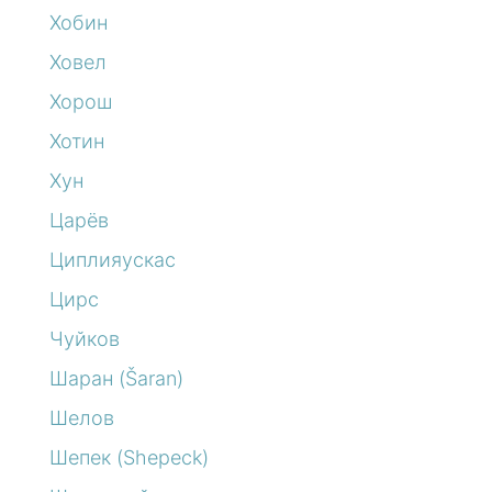
Хобин
Ховел
Хорош
Хотин
Хун
Царёв
Циплияускас
Цирс
Чуйков
Шаран (Šaran)
Шелов
Шепек (Shepeck)