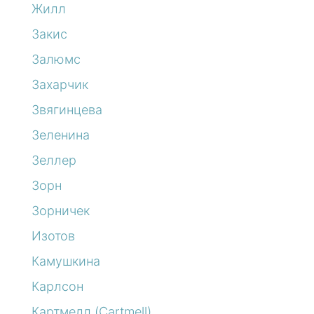
Жилл
Закис
Залюмс
Захарчик
Звягинцева
Зеленина
Зеллер
Зорн
Зорничек
Изотов
Камушкина
Карлсон
Картмелл (Cartmell)