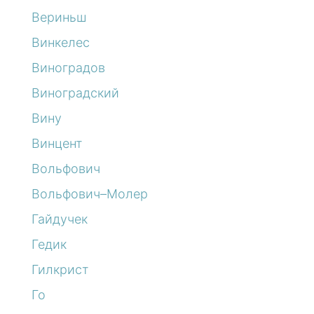
Вериньш
Винкелес
Виноградов
Виноградский
Вину
Винцент
Вольфович
Вольфович–Молер
Гайдучек
Гедик
Гилкрист
Го