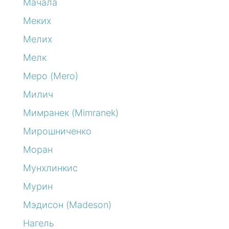
Мачала
Меких
Мелих
Мелк
Меро (Mero)
Милич
Мимранек (Mimranek)
Мирошниченко
Моран
Мунхлинкис
Мурин
Мэдисон (Madeson)
Нагель