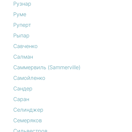
Рузнар
Руме
Руперт
Рыпар
Савченко
Салман
Саммервиль (Sammerville)
Самойленко
Сандер
Саран
Селинджер
Семеряков
Сильвестров