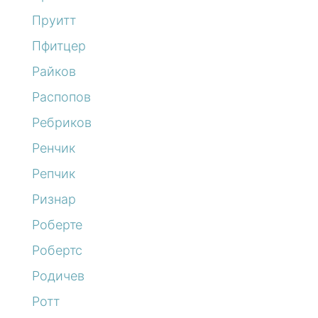
Пруитт
Пфитцер
Райков
Распопов
Ребриков
Ренчик
Репчик
Ризнар
Роберте
Робертс
Родичев
Ротт