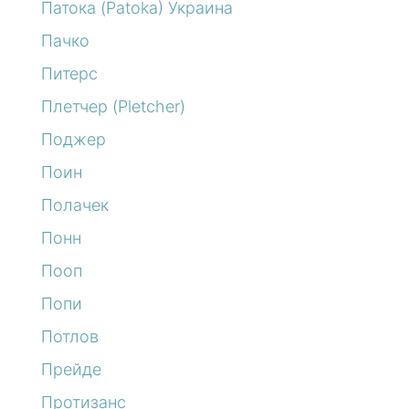
Патока (Patoka) Украина
Пачко
Питерс
Плетчер (Pletcher)
Поджер
Поин
Полачек
Понн
Пооп
Попи
Потлов
Прейде
Протизанс