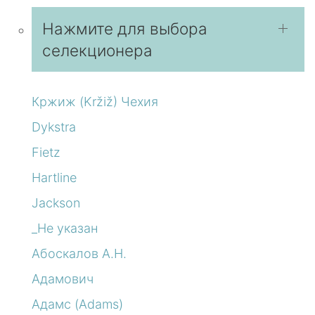
Нажмите для выбора
селекционера
Кржиж (Kržiž) Чехия
Dykstra
Fietz
Hartline
Jackson
_Не указан
Абоскалов А.Н.
Адамович
Адамс (Adams)