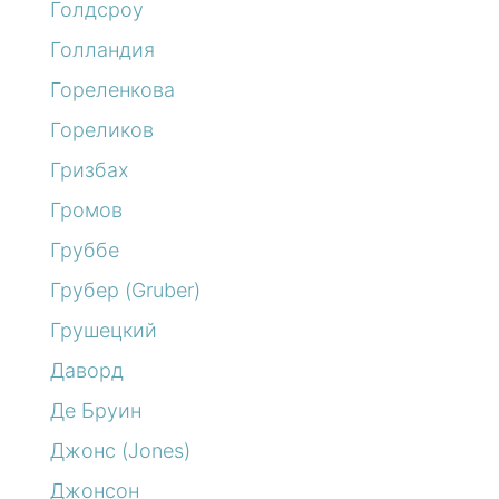
Голдсроу
Голландия
Гореленкова
Гореликов
Гризбах
Громов
Груббе
Грубер (Gruber)
Грушецкий
Даворд
Де Бруин
Джонс (Jones)
Джонсон