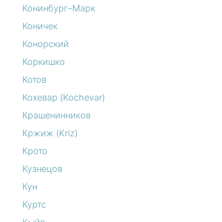
Конинбург–Марк
Коничек
Конорский
Коркишко
Котов
Кохевар (Kochevar)
Крашенинников
Кржиж (Kriz)
Крото
Кузнецов
Кун
Куртс