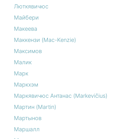
Люткявичюс
Майбери
Макеева
Маккензи (Mac-Kenzie)
Максимов
Малик
Марк
Маркхэм
Маркявичюс Антанас (Markevičius)
Мартин (Martin)
Мартынов
Маршалл