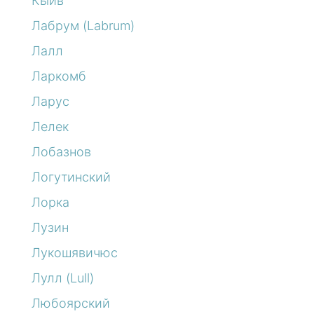
Кыйв
Лабрум (Labrum)
Лалл
Ларкомб
Ларус
Лелек
Лобазнов
Логутинский
Лорка
Лузин
Лукошявичюс
Лулл (Lull)
Любоярский