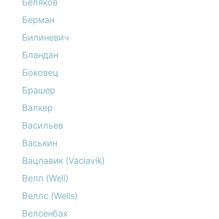
Беляков
Берман
Билиневич
Бландан
Боковец
Брашер
Валкер
Васильев
Васькин
Вацлавик (Vaclavik)
Велл (Well)
Веллс (Wells)
Велсенбах