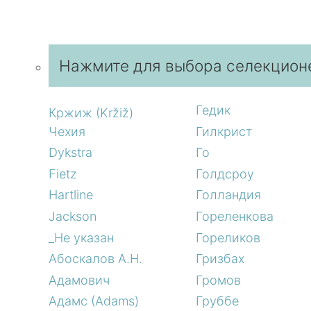
Нажмите для выбора селекцион
Гедик
Кржиж (Kržiž)
Чехия
Гилкрист
Dykstra
Го
Fietz
Голдсроу
Hartline
Голландия
Jackson
Гореленкова
_Не указан
Гореликов
Абоскалов А.Н.
Гризбах
Адамович
Громов
Адамс (Adams)
Груббе