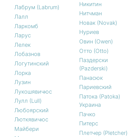
Никитин
Лабрум (Labrum)
Нитчман
Лалл
Новак (Novak)
Ларкомб
Нуриев
Ларус
Овин (Owen)
Лелек
Отто (Otto)
Лобазнов
Паздерски
Логутинский
(Pazderski)
Лорка
Панасюк
Лузин
Париевский
Лукошявичюс
Патока (Patoka)
Лулл (Lull)
Украина
Любоярский
Пачко
Люткявичюс
Питерс
Майбери
Плетчер (Pletcher)