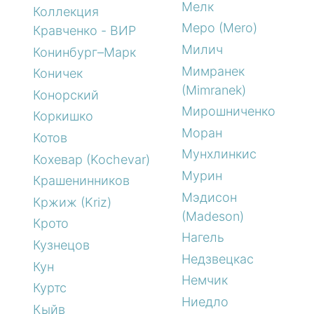
Мелк
Коллекция
Меро (Mero)
Кравченко - ВИР
Милич
Конинбург–Марк
Мимранек
Коничек
(Mimranek)
Конорский
Мирошниченко
Коркишко
Моран
Котов
Мунхлинкис
Кохевар (Kochevar)
Мурин
Крашенинников
Мэдисон
Кржиж (Kriz)
(Madeson)
Крото
Нагель
Кузнецов
Недзвецкас
Кун
Немчик
Куртс
Ниедло
Кыйв