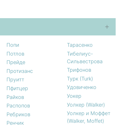
Попи
Тарасенко
Потлов
Тибелиус-
Сильвестрова
Прейде
Трифонов
Протизанс
Турк (Turk)
Пруитт
Удовиченко
Пфитцер
Уокер
Райков
Уолкер (Walker)
Распопов
Уолкер и Моффет
Ребриков
(Walker, Moffet)
Ренчик