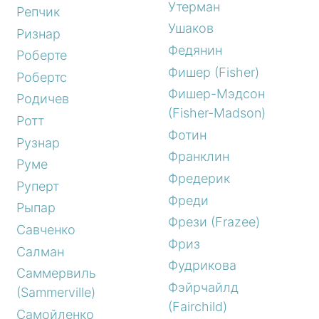
Утерман
Репчик
Ушаков
Ризнар
Федянин
Роберте
Фишер (Fisher)
Робертс
Фишер-Мэдсон
Родичев
(Fisher-Madson)
Ротт
Фотин
Рузнар
Франклин
Руме
Фредерик
Руперт
Фреди
Рыпар
Фрези (Frazee)
Савченко
Фриз
Салман
Фудрикова
Саммервиль
Фэйрчайлд
(Sammerville)
(Fairchild)
Самойленко