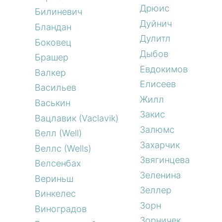
Дрюис
Билиневич
Дуйнич
Бландан
Дулитл
Боковец
Дыбов
Брашер
Евдокимов
Валкер
Елисеев
Васильев
Жилл
Васькин
Закис
Вацлавик (Vaclavik)
Залюмс
Велл (Well)
Захарчик
Веллс (Wells)
Звягинцева
Велсенбах
Зеленина
Вериньш
Зеллер
Винкелес
Зорн
Виноградов
Зорничек