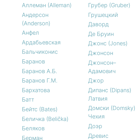
Аллеман (Alleman)
Грубер (Gruber)
Андерсон
Грушецкий
(Anderson)
Даворд
Анфел
Де Бруин
Ардабьевская
Джонс (Jones)
Бальчиконис
Джонсон
Баранов
Джонсон–
Баранов А.Б.
Адамович
Баранов Г.М.
Джор
Бархатова
Дипанс (Dipans)
Латвия
Батт
Домски (Domsky)
Бейтс (Bates)
Чехия
Беличка (Belička)
Доэр
Беляков
Древис
Берман