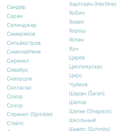
Хартлайн (Hartline)
Сандер
Хобин
Саран
Ховел
Селинджер
Хорош
Семеряков
Хотин
Сильвестров
Хун
Симонайтене
Царёв
Сиринкл
Циплияускас
Сквайрс
Цирс
Скворцов
Чуйков
Сколаски
Шаран (Šaran)
Сокор
Шелов
Сохор
Шепек (Shepeck)
Спринкл (Sprinkle)
Школьный
Стейтс
Шмитс (Schmits)