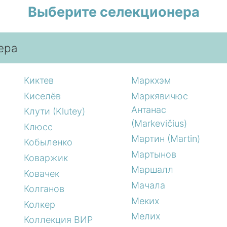
Выберите селекционера
ера
Киктев
Маркхэм
Киселёв
Маркявичюс
Антанас
Клути (Klutey)
(Markevičius)
Клюсс
Мартин (Martin)
Кобыленко
Мартынов
Коваржик
Маршалл
Ковачек
Мачала
Колганов
Меких
Колкер
Мелих
Коллекция ВИР