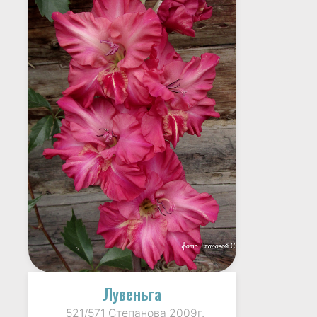
Лувеньга
521/571 Степанова 2009г.