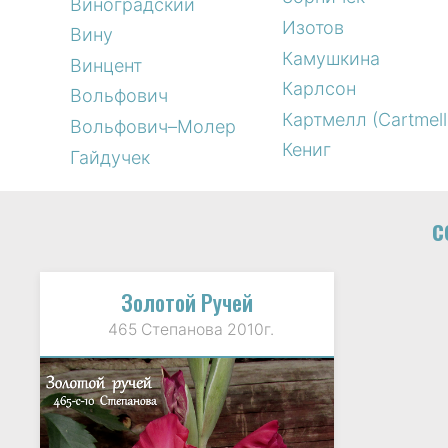
Виноградский
Изотов
Вину
Камушкина
Винцент
Карлсон
Вольфович
Картмелл (Cartmell
Вольфович–Молер
Кениг
Гайдучек
с
Золотой Ручей
465 Степанова 2010г.