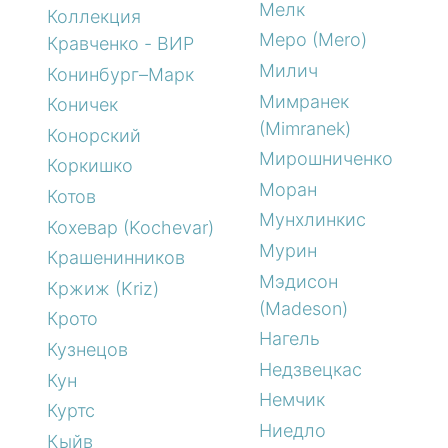
Мелк
Коллекция
Меро (Mero)
Кравченко - ВИР
Милич
Конинбург–Марк
Мимранек
Коничек
(Mimranek)
Конорский
Мирошниченко
Коркишко
Моран
Котов
Мунхлинкис
Кохевар (Kochevar)
Мурин
Крашенинников
Мэдисон
Кржиж (Kriz)
(Madeson)
Крото
Нагель
Кузнецов
Недзвецкас
Кун
Немчик
Куртс
Ниедло
Кыйв