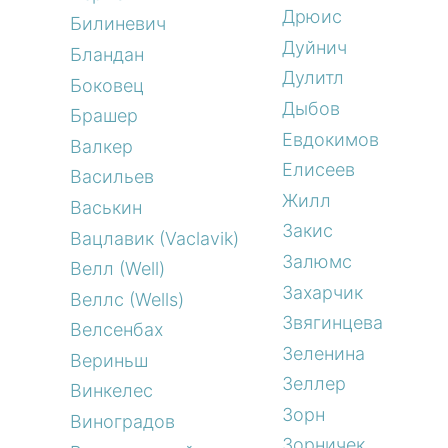
Дрюис
Билиневич
Дуйнич
Бландан
Дулитл
Боковец
Дыбов
Брашер
Евдокимов
Валкер
Елисеев
Васильев
Жилл
Васькин
Закис
Вацлавик (Vaclavik)
Залюмс
Велл (Well)
Захарчик
Веллс (Wells)
Звягинцева
Велсенбах
Зеленина
Вериньш
Зеллер
Винкелес
Зорн
Виноградов
Зорничек