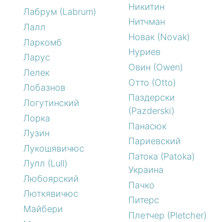
Никитин
Лабрум (Labrum)
Нитчман
Лалл
Новак (Novak)
Ларкомб
Нуриев
Ларус
Овин (Owen)
Лелек
Отто (Otto)
Лобазнов
Паздерски
Логутинский
(Pazderski)
Лорка
Панасюк
Лузин
Париевский
Лукошявичюс
Патока (Patoka)
Лулл (Lull)
Украина
Любоярский
Пачко
Люткявичюс
Питерс
Майбери
Плетчер (Pletcher)