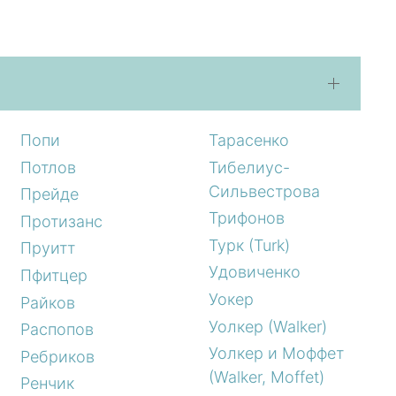
Попи
Тарасенко
Потлов
Тибелиус-
Сильвестрова
Прейде
Трифонов
Протизанс
Турк (Turk)
Пруитт
Удовиченко
Пфитцер
Уокер
Райков
Уолкер (Walker)
Распопов
Уолкер и Моффет
Ребриков
(Walker, Moffet)
Ренчик