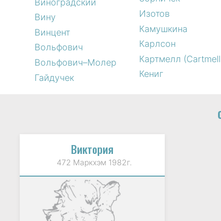
Виноградский
Изотов
Вину
Камушкина
Винцент
Карлсон
Вольфович
Картмелл (Cartmell
Вольфович–Молер
Кениг
Гайдучек
Виктория
472 Маркхэм 1982г.