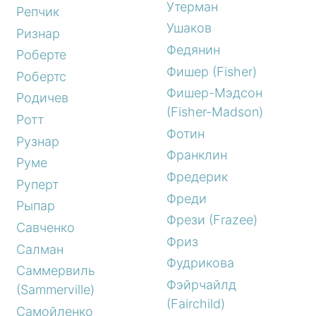
Утерман
Репчик
Ушаков
Ризнар
Федянин
Роберте
Фишер (Fisher)
Робертс
Фишер-Мэдсон
Родичев
(Fisher-Madson)
Ротт
Фотин
Рузнар
Франклин
Руме
Фредерик
Руперт
Фреди
Рыпар
Фрези (Frazee)
Савченко
Фриз
Салман
Фудрикова
Саммервиль
Фэйрчайлд
(Sammerville)
(Fairchild)
Самойленко