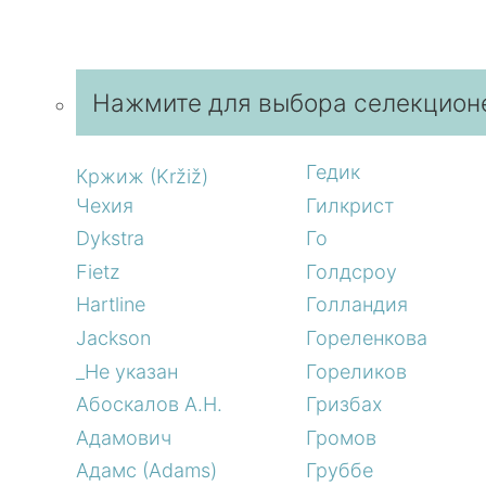
Нажмите для выбора селекцион
Гедик
Кржиж (Kržiž)
Чехия
Гилкрист
Dykstra
Го
Fietz
Голдсроу
Hartline
Голландия
Jackson
Гореленкова
_Не указан
Гореликов
Абоскалов А.Н.
Гризбах
Адамович
Громов
Адамс (Adams)
Груббе