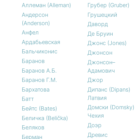
Аллеман (Alleman)
Грубер (Gruber)
Андерсон
Грушецкий
(Anderson)
Даворд
Анфел
Де Бруин
Ардабьевская
Джонс (Jones)
Бальчиконис
Джонсон
Баранов
Джонсон–
Баранов А.Б.
Адамович
Баранов Г.М.
Джор
Бархатова
Дипанс (Dipans)
Латвия
Батт
Домски (Domsky)
Бейтс (Bates)
Чехия
Беличка (Belička)
Доэр
Беляков
Древис
Берман