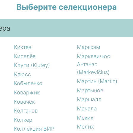
Выберите селекционера
ера
Киктев
Маркхэм
Киселёв
Маркявичюс
Антанас
Клути (Klutey)
(Markevičius)
Клюсс
Мартин (Martin)
Кобыленко
Мартынов
Коваржик
Маршалл
Ковачек
Мачала
Колганов
Меких
Колкер
Мелих
Коллекция ВИР