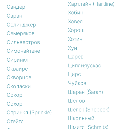
Хартлайн (Hartline)
Сандер
Хобин
Саран
Ховел
Селинджер
Хорош
Семеряков
Хотин
Сильвестров
Хун
Симонайтене
Царёв
Сиринкл
Циплияускас
Сквайрс
Цирс
Скворцов
Чуйков
Сколаски
Шаран (Šaran)
Сокор
Шелов
Сохор
Шепек (Shepeck)
Спринкл (Sprinkle)
Школьный
Стейтс
Шмитс (Schmits)