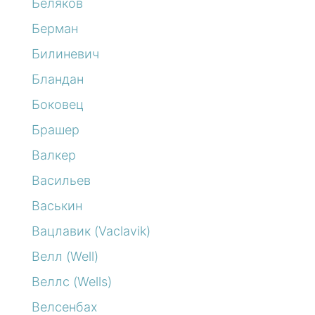
Беляков
Берман
Билиневич
Бландан
Боковец
Брашер
Валкер
Васильев
Васькин
Вацлавик (Vaclavik)
Велл (Well)
Веллс (Wells)
Велсенбах