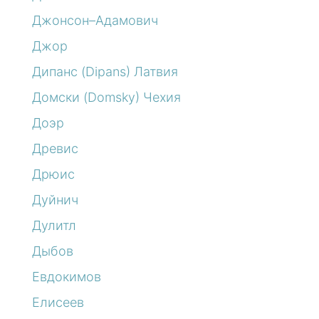
Джонсон–Адамович
Джор
Дипанс (Dipans) Латвия
Домски (Domsky) Чехия
Доэр
Древис
Дрюис
Дуйнич
Дулитл
Дыбов
Евдокимов
Елисеев