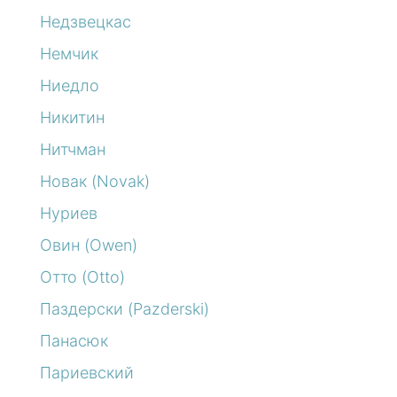
Недзвецкас
Немчик
Ниедло
Никитин
Нитчман
Новак (Novak)
Нуриев
Овин (Owen)
Отто (Otto)
Паздерски (Pazderski)
Панасюк
Париевский