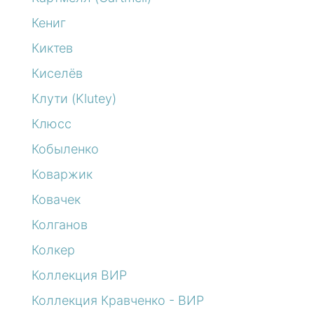
Кениг
Киктев
Киселёв
Клути (Klutey)
Клюсс
Кобыленко
Коваржик
Ковачек
Колганов
Колкер
Коллекция ВИР
Коллекция Кравченко - ВИР