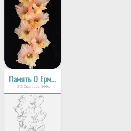
Память О Ермакове
513 Скворцов 1999г.