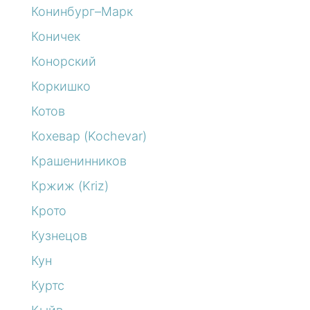
Конинбург–Марк
Коничек
Конорский
Коркишко
Котов
Кохевар (Kochevar)
Крашенинников
Кржиж (Kriz)
Крото
Кузнецов
Кун
Куртс