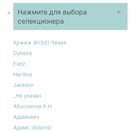
Нажмите для выбора
селекционера
Кржиж (Kržiž) Чехия
Dykstra
Fietz
Hartline
Jackson
_Не указан
Абоскалов А.Н.
Адамович
Адамс (Adams)