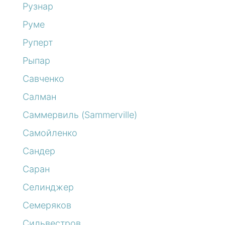
Рузнар
Руме
Руперт
Рыпар
Савченко
Салман
Саммервиль (Sammerville)
Самойленко
Сандер
Саран
Селинджер
Семеряков
Сильвестров