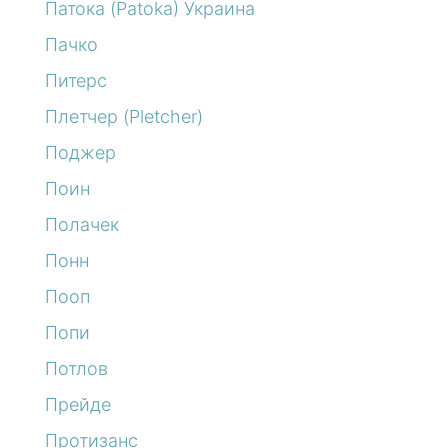
Патока (Patoka) Украина
Пачко
Питерс
Плетчер (Pletcher)
Поджер
Поин
Полачек
Понн
Пооп
Попи
Потлов
Прейде
Протизанс