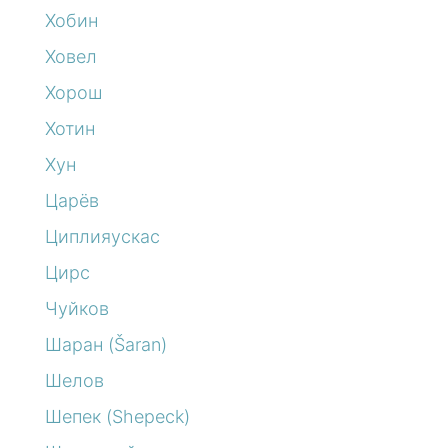
Хобин
Ховел
Хорош
Хотин
Хун
Царёв
Циплияускас
Цирс
Чуйков
Шаран (Šaran)
Шелов
Шепек (Shepeck)