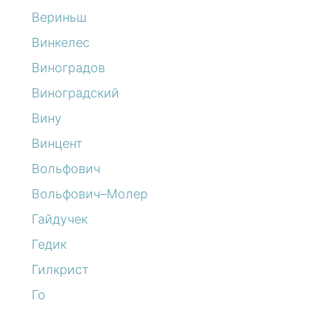
Вериньш
Винкелес
Виноградов
Виноградский
Вину
Винцент
Вольфович
Вольфович–Молер
Гайдучек
Гедик
Гилкрист
Го