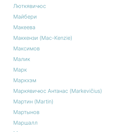
Люткявичюс
Майбери
Макеева
Маккензи (Mac-Kenzie)
Максимов
Малик
Марк
Маркхэм
Маркявичюс Антанас (Markevičius)
Мартин (Martin)
Мартынов
Маршалл