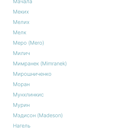
Мачала
Меких
Мелих
Мелк
Меро (Mero)
Милич
Мимранек (Mimranek)
Мирошниченко
Моран
Мунхлинкис
Мурин
Мэдисон (Madeson)
Нагель