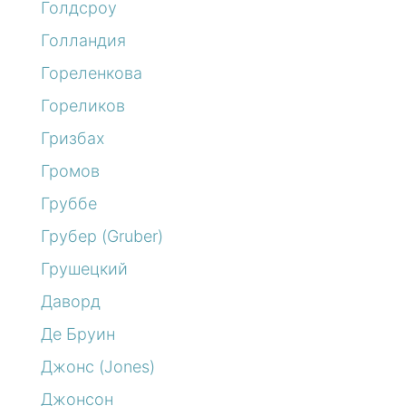
Голдсроу
Голландия
Гореленкова
Гореликов
Гризбах
Громов
Груббе
Грубер (Gruber)
Грушецкий
Даворд
Де Бруин
Джонс (Jones)
Джонсон