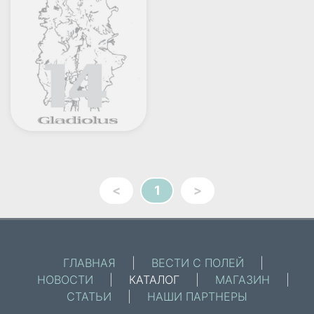
<
1
>
ГЛАВНАЯ
|
ВЕСТИ С ПОЛЕЙ
|
НОВОСТИ
|
КАТАЛОГ
|
МАГАЗИН
|
СТАТЬИ
|
НАШИ ПАРТНЕРЫ