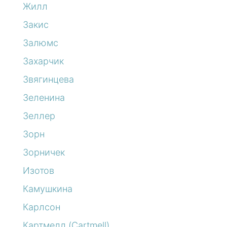
Жилл
Закис
Залюмс
Захарчик
Звягинцева
Зеленина
Зеллер
Зорн
Зорничек
Изотов
Камушкина
Карлсон
Картмелл (Cartmell)