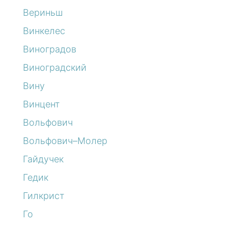
Вериньш
Винкелес
Виноградов
Виноградский
Вину
Винцент
Вольфович
Вольфович–Молер
Гайдучек
Гедик
Гилкрист
Го