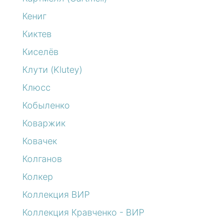
Кениг
Киктев
Киселёв
Клути (Klutey)
Клюсс
Кобыленко
Коваржик
Ковачек
Колганов
Колкер
Коллекция ВИР
Коллекция Кравченко - ВИР