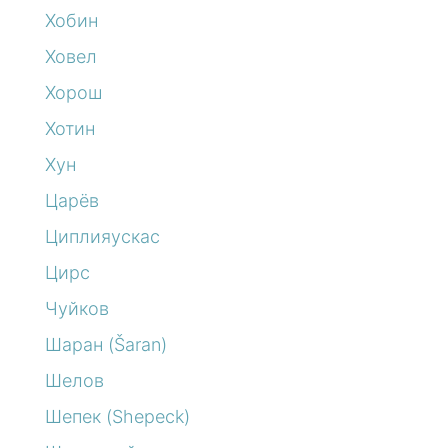
Хобин
Ховел
Хорош
Хотин
Хун
Царёв
Циплияускас
Цирс
Чуйков
Шаран (Šaran)
Шелов
Шепек (Shepeck)