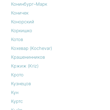
Конинбург–Марк
Коничек
Конорский
Коркишко
Котов
Кохевар (Kochevar)
Крашенинников
Кржиж (Kriz)
Крото
Кузнецов
Кун
Куртс