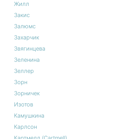
Жилл
Закис
Залюмс
Захарчик
Звягинцева
Зеленина
Зеллер
Зорн
Зорничек
Изотов
Камушкина
Карлсон
Картмелл (Cartmell)