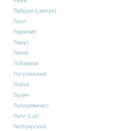
Кыйв
Лабрум (Labrum)
Лалл
Ларкомб
Ларус
Лелек
Лобазнов
Логутинский
Лорка
Лузин
Лукошявичюс
Лулл (Lull)
Любоярский