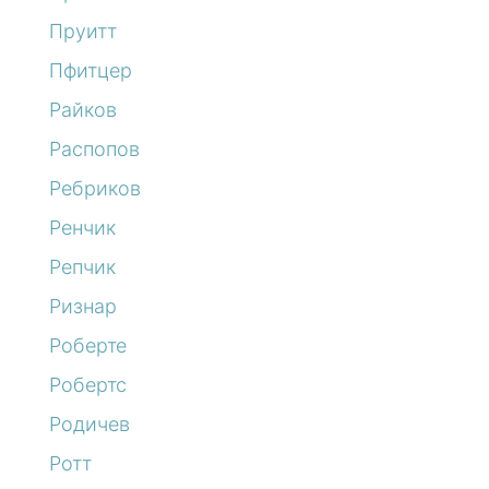
Пруитт
Пфитцер
Райков
Распопов
Ребриков
Ренчик
Репчик
Ризнар
Роберте
Робертс
Родичев
Ротт