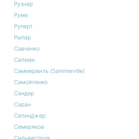
Рузнар
Руме
Руперт
Рыпар
Савченко
Салман
Саммервиль (Sammerville)
Самойленко
Сандер
Саран
Селинджер
Семеряков
Сильвестров