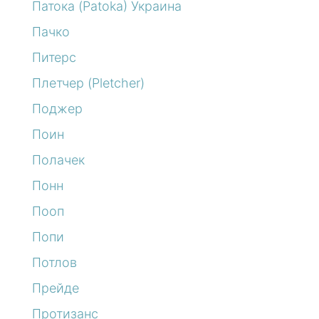
Патока (Patoka) Украина
Пачко
Питерс
Плетчер (Pletcher)
Поджер
Поин
Полачек
Понн
Пооп
Попи
Потлов
Прейде
Протизанс