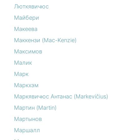
Люткявичюс
Майбери
Макеева
Маккензи (Mac-Kenzie)
Максимов
Малик
Марк
Маркхэм
Маркявичюс Антанас (Markevičius)
Мартин (Martin)
Мартынов
Маршалл