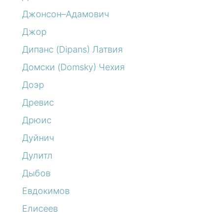
Джонсон–Адамович
Джор
Дипанс (Dipans) Латвия
Домски (Domsky) Чехия
Доэр
Древис
Дрюис
Дуйнич
Дулитл
Дыбов
Евдокимов
Елисеев