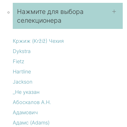
Нажмите для выбора
селекционера
Кржиж (Kržiž) Чехия
Dykstra
Fietz
Hartline
Jackson
_Не указан
Абоскалов А.Н.
Адамович
Адамс (Adams)