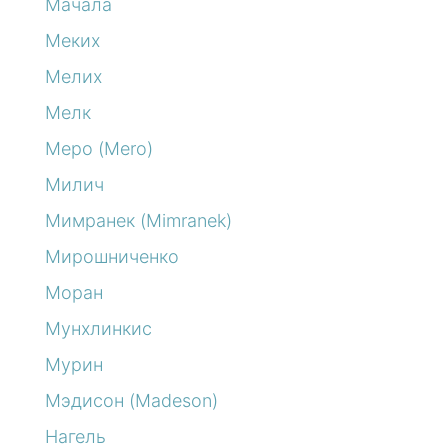
Мачала
Меких
Мелих
Мелк
Меро (Mero)
Милич
Мимранек (Mimranek)
Мирошниченко
Моран
Мунхлинкис
Мурин
Мэдисон (Madeson)
Нагель