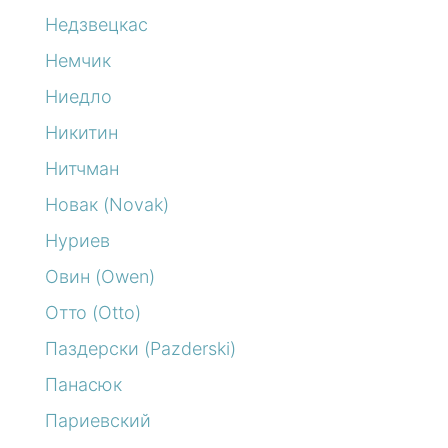
Недзвецкас
Немчик
Ниедло
Никитин
Нитчман
Новак (Novak)
Нуриев
Овин (Owen)
Отто (Otto)
Паздерски (Pazderski)
Панасюк
Париевский