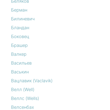
Беляков
Берман
Билиневич
Бландан
Боковец
Брашер
Валкер
Васильев
Васькин
Вацлавик (Vaclavik)
Велл (Well)
Веллс (Wells)
Велсенбах