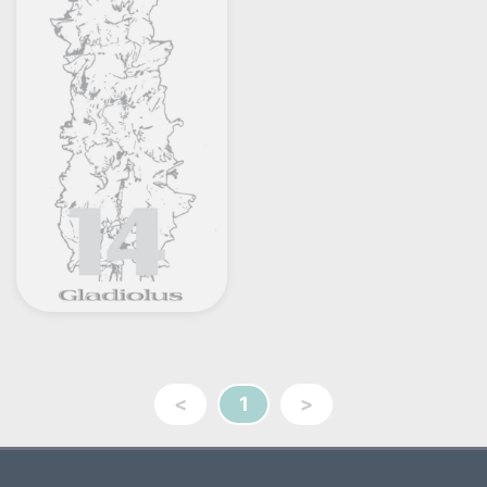
<
1
>