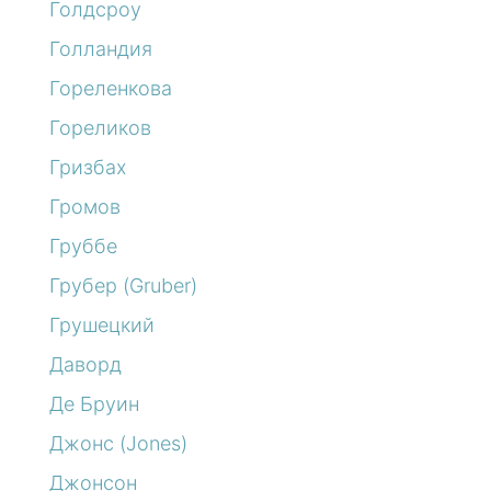
Голдсроу
Голландия
Гореленкова
Гореликов
Гризбах
Громов
Груббе
Грубер (Gruber)
Грушецкий
Даворд
Де Бруин
Джонс (Jones)
Джонсон