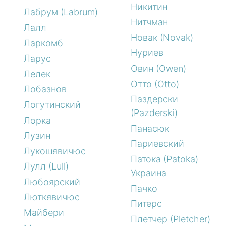
Никитин
Лабрум (Labrum)
Нитчман
Лалл
Новак (Novak)
Ларкомб
Нуриев
Ларус
Овин (Owen)
Лелек
Отто (Otto)
Лобазнов
Паздерски
Логутинский
(Pazderski)
Лорка
Панасюк
Лузин
Париевский
Лукошявичюс
Патока (Patoka)
Лулл (Lull)
Украина
Любоярский
Пачко
Люткявичюс
Питерс
Майбери
Плетчер (Pletcher)