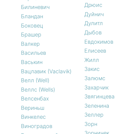
Дрюис
Билиневич
Дуйнич
Бландан
Дулитл
Боковец
Дыбов
Брашер
Евдокимов
Валкер
Елисеев
Васильев
Жилл
Васькин
Закис
Вацлавик (Vaclavik)
Залюмс
Велл (Well)
Захарчик
Веллс (Wells)
Звягинцева
Велсенбах
Зеленина
Вериньш
Зеллер
Винкелес
Зорн
Виноградов
Зорничек