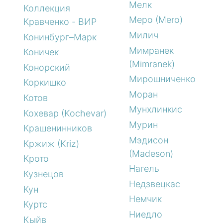
Мелк
Коллекция
Меро (Mero)
Кравченко - ВИР
Милич
Конинбург–Марк
Мимранек
Коничек
(Mimranek)
Конорский
Мирошниченко
Коркишко
Моран
Котов
Мунхлинкис
Кохевар (Kochevar)
Мурин
Крашенинников
Мэдисон
Кржиж (Kriz)
(Madeson)
Крото
Нагель
Кузнецов
Недзвецкас
Кун
Немчик
Куртс
Ниедло
Кыйв