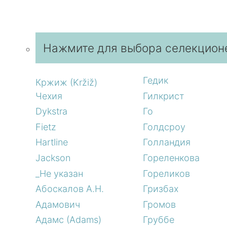
Нажмите для выбора селекцион
Гедик
Кржиж (Kržiž)
Чехия
Гилкрист
Dykstra
Го
Fietz
Голдсроу
Hartline
Голландия
Jackson
Гореленкова
_Не указан
Гореликов
Абоскалов А.Н.
Гризбах
Адамович
Громов
Адамс (Adams)
Груббе