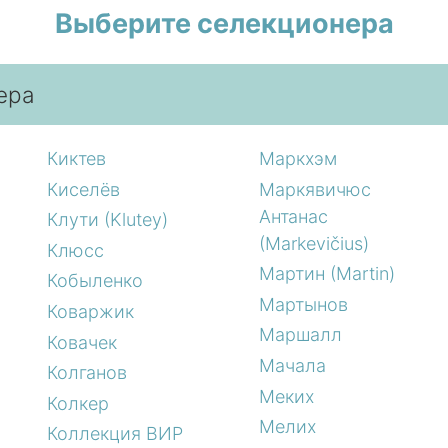
Выберите селекционера
ера
Киктев
Маркхэм
Киселёв
Маркявичюс
Антанас
Клути (Klutey)
(Markevičius)
Клюсс
Мартин (Martin)
Кобыленко
Мартынов
Коваржик
Маршалл
Ковачек
Мачала
Колганов
Меких
Колкер
Мелих
Коллекция ВИР