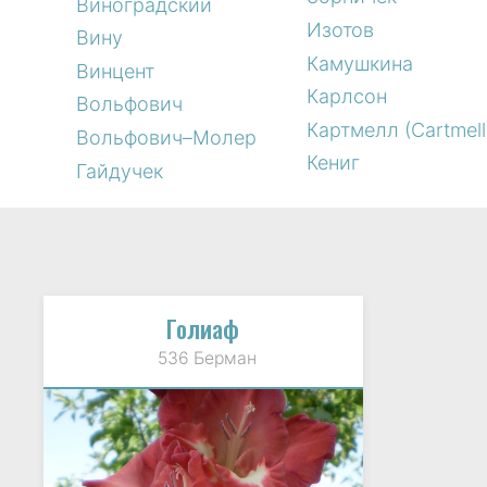
Виноградский
Изотов
Вину
Камушкина
Винцент
Карлсон
Вольфович
Картмелл (Cartmell
Вольфович–Молер
Кениг
Гайдучек
Голиаф
536 Берман