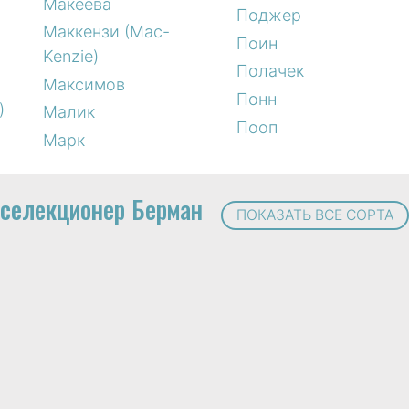
Макеева
Поджер
Маккензи (Mac-
Поин
Kenzie)
Полачек
Максимов
Понн
)
Малик
Пооп
Марк
селекционер Берман
ПОКАЗАТЬ ВСЕ СОРТА