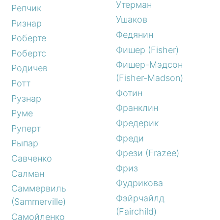
Утерман
Репчик
Ушаков
Ризнар
Федянин
Роберте
Фишер (Fisher)
Робертс
Фишер-Мэдсон
Родичев
(Fisher-Madson)
Ротт
Фотин
Рузнар
Франклин
Руме
Фредерик
Руперт
Фреди
Рыпар
Фрези (Frazee)
Савченко
Фриз
Салман
Фудрикова
Саммервиль
Фэйрчайлд
(Sammerville)
(Fairchild)
Самойленко