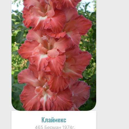
Клаймекс
465 Берман 1974г.