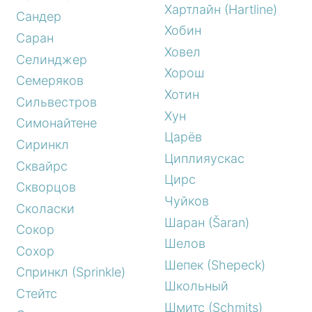
Хартлайн (Hartline)
Сандер
Хобин
Саран
Ховел
Селинджер
Хорош
Семеряков
Хотин
Сильвестров
Хун
Симонайтене
Царёв
Сиринкл
Циплияускас
Сквайрс
Цирс
Скворцов
Чуйков
Сколаски
Шаран (Šaran)
Сокор
Шелов
Сохор
Шепек (Shepeck)
Спринкл (Sprinkle)
Школьный
Стейтс
Шмитс (Schmits)