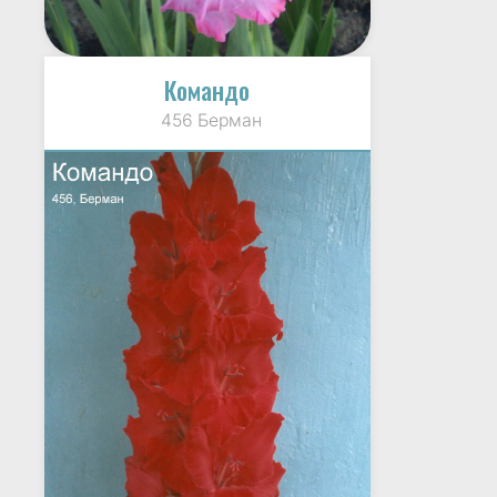
Командо
456 Берман