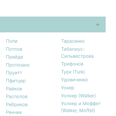
Попи
Тарасенко
Потлов
Тибелиус-
Сильвестрова
Прейде
Трифонов
Протизанс
Турк (Turk)
Пруитт
Удовиченко
Пфитцер
Уокер
Райков
Уолкер (Walker)
Распопов
Уолкер и Моффет
Ребриков
(Walker, Moffet)
Ренчик