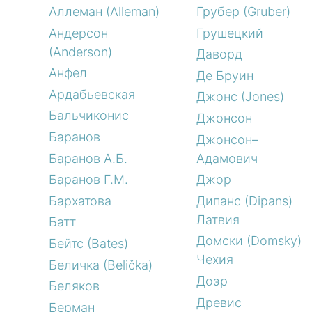
Аллеман (Alleman)
Грубер (Gruber)
Андерсон
Грушецкий
(Anderson)
Даворд
Анфел
Де Бруин
Ардабьевская
Джонс (Jones)
Бальчиконис
Джонсон
Баранов
Джонсон–
Баранов А.Б.
Адамович
Баранов Г.М.
Джор
Бархатова
Дипанс (Dipans)
Латвия
Батт
Домски (Domsky)
Бейтс (Bates)
Чехия
Беличка (Belička)
Доэр
Беляков
Древис
Берман