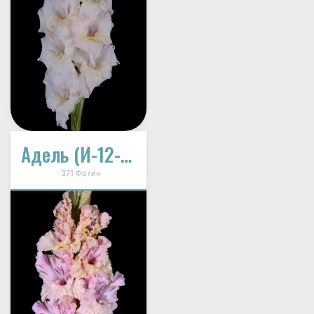
Адель (И-12-48-А)
371 Фотин