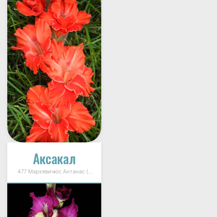
Аксакал
477 Маркявичюс Антанас (Markevičius) 1995г.