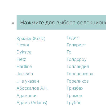
Нажмите для выбора селекцион
Гедик
Кржиж (Kržiž)
Чехия
Гилкрист
Dykstra
Го
Fietz
Голдсроу
Hartline
Голландия
Jackson
Гореленкова
_Не указан
Гореликов
Абоскалов А.Н.
Гризбах
Адамович
Громов
Адамс (Adams)
Груббе