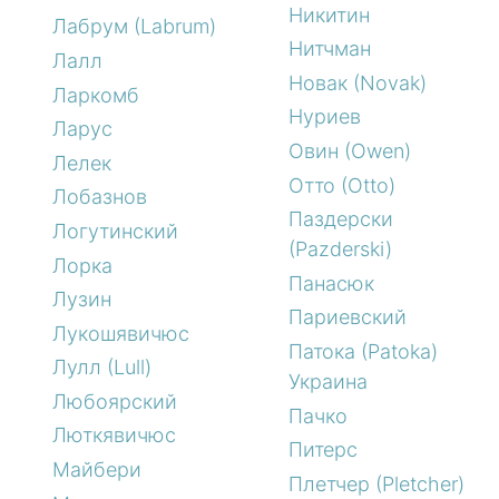
Никитин
Лабрум (Labrum)
Нитчман
Лалл
Новак (Novak)
Ларкомб
Нуриев
Ларус
Овин (Owen)
Лелек
Отто (Otto)
Лобазнов
Паздерски
Логутинский
(Pazderski)
Лорка
Панасюк
Лузин
Париевский
Лукошявичюс
Патока (Patoka)
Лулл (Lull)
Украина
Любоярский
Пачко
Люткявичюс
Питерс
Майбери
Плетчер (Pletcher)