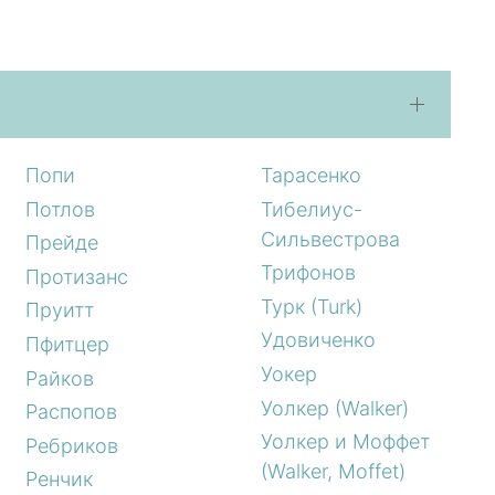
Попи
Тарасенко
Потлов
Тибелиус-
Сильвестрова
Прейде
Трифонов
Протизанс
Турк (Turk)
Пруитт
Удовиченко
Пфитцер
Уокер
Райков
Уолкер (Walker)
Распопов
Уолкер и Моффет
Ребриков
(Walker, Moffet)
Ренчик