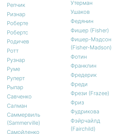
Утерман
Репчик
Ушаков
Ризнар
Федянин
Роберте
Фишер (Fisher)
Робертс
Фишер-Мэдсон
Родичев
(Fisher-Madson)
Ротт
Фотин
Рузнар
Франклин
Руме
Фредерик
Руперт
Фреди
Рыпар
Фрези (Frazee)
Савченко
Фриз
Салман
Фудрикова
Саммервиль
Фэйрчайлд
(Sammerville)
(Fairchild)
Самойленко