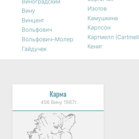
Виноградский
Изотов
Вину
Камушкина
Винцент
Карлсон
Вольфович
Картмелл (Cartmell
Вольфович–Молер
Кениг
Гайдучек
Карма
456 Вину 1987г.