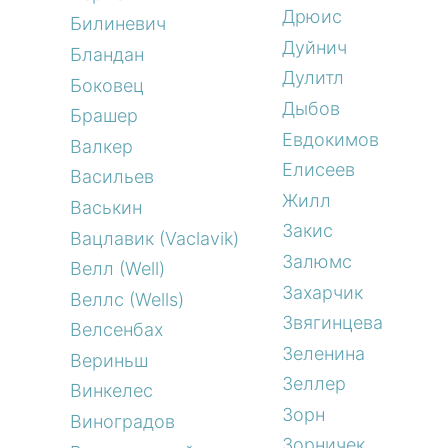
Дрюис
Билиневич
Дуйнич
Бландан
Дулитл
Боковец
Дыбов
Брашер
Евдокимов
Валкер
Елисеев
Васильев
Жилл
Васькин
Закис
Вацлавик (Vaclavik)
Залюмс
Велл (Well)
Захарчик
Веллс (Wells)
Звягинцева
Велсенбах
Зеленина
Вериньш
Зеллер
Винкелес
Зорн
Виноградов
Зорничек