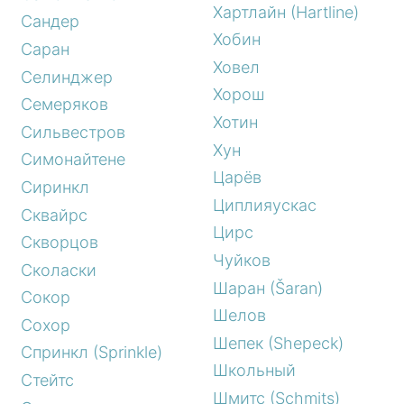
Хартлайн (Hartline)
Сандер
Хобин
Саран
Ховел
Селинджер
Хорош
Семеряков
Хотин
Сильвестров
Хун
Симонайтене
Царёв
Сиринкл
Циплияускас
Сквайрс
Цирс
Скворцов
Чуйков
Сколаски
Шаран (Šaran)
Сокор
Шелов
Сохор
Шепек (Shepeck)
Спринкл (Sprinkle)
Школьный
Стейтс
Шмитс (Schmits)