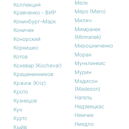
Мелк
Коллекция
Меро (Mero)
Кравченко - ВИР
Милич
Конинбург–Марк
Мимранек
Коничек
(Mimranek)
Конорский
Мирошниченко
Коркишко
Моран
Котов
Мунхлинкис
Кохевар (Kochevar)
Мурин
Крашенинников
Мэдисон
Кржиж (Kriz)
(Madeson)
Крото
Нагель
Кузнецов
Недзвецкас
Кун
Немчик
Куртс
Ниедло
Кыйв