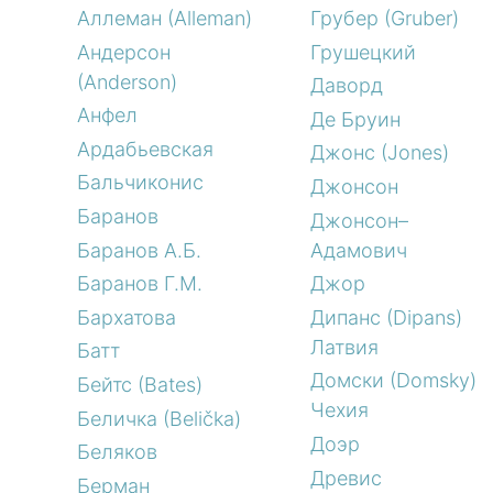
Аллеман (Alleman)
Грубер (Gruber)
Андерсон
Грушецкий
(Anderson)
Даворд
Анфел
Де Бруин
Ардабьевская
Джонс (Jones)
Бальчиконис
Джонсон
Баранов
Джонсон–
Баранов А.Б.
Адамович
Баранов Г.М.
Джор
Бархатова
Дипанс (Dipans)
Латвия
Батт
Домски (Domsky)
Бейтс (Bates)
Чехия
Беличка (Belička)
Доэр
Беляков
Древис
Берман