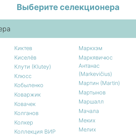
Выберите селекционера
ера
Киктев
Маркхэм
Киселёв
Маркявичюс
Антанас
Клути (Klutey)
(Markevičius)
Клюсс
Мартин (Martin)
Кобыленко
Мартынов
Коваржик
Маршалл
Ковачек
Мачала
Колганов
Меких
Колкер
Мелих
Коллекция ВИР