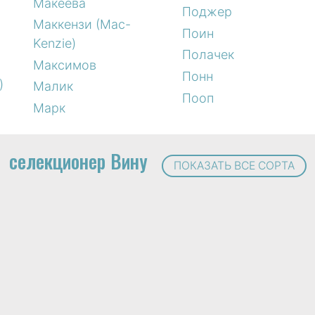
Макеева
Поджер
Маккензи (Mac-
Поин
Kenzie)
Полачек
Максимов
Понн
)
Малик
Пооп
Марк
селекционер Вину
ПОКАЗАТЬ ВСЕ СОРТА